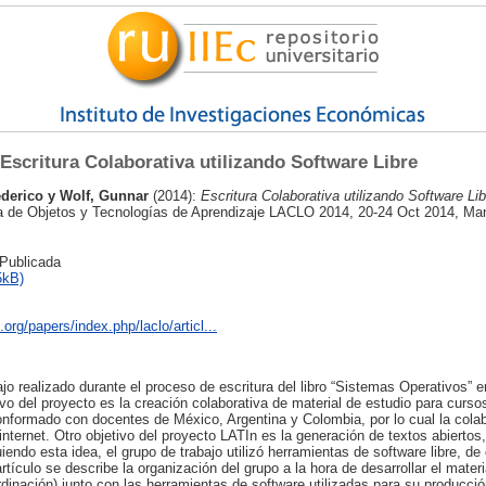
Escritura Colaborativa utilizando Software Libre
ederico
y
Wolf, Gunnar
(2014):
Escritura Colaborativa utilizando Software Lib
a de Objetos y Tecnologías de Aprendizaje LACLO 2014, 20-24 Oct 2014, Man
 Publicada
5kB)
.org/papers/index.php/laclo/articl...
ajo realizado durante el proceso de escritura del libro “Sistemas Operativos”
ivo del proyecto es la creación colaborativa de material de estudio para cursos
onformado con docentes de México, Argentina y Colombia, por lo cual la cola
nternet. Otro objetivo del proyecto LATIn es la generación de textos abiertos, 
iendo esta idea, el grupo de trabajo utilizó herramientas de software libre, de 
tículo se describe la organización del grupo a la hora de desarrollar el mater
dinación) junto con las herramientas de software utilizadas para su producci