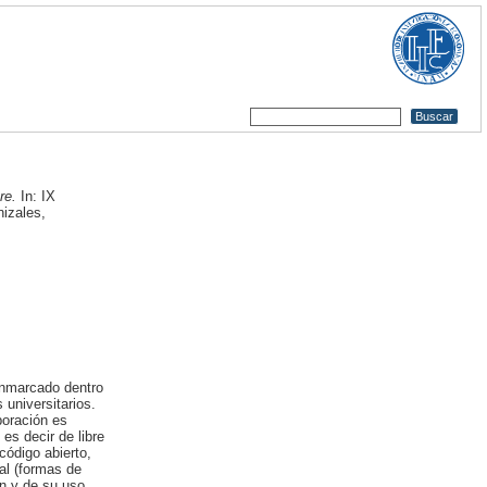
re.
In: IX
izales,
 enmarcado dentro
 universitarios.
boración es
es decir de libre
código abierto,
ial (formas de
ón y de su uso