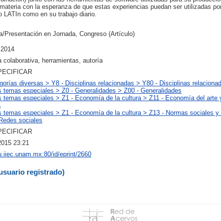
a materia con la esperanza de que estas experiencias puedan ser utilizadas po
to LATIn como en su trabajo diario.
/Presentación en Jornada, Congreso (Artículo)
 2014
a colaborativa, herramientas, autoría
PECIFICAR
gorías diversas > Y8 - Disciplinas relacionadas > Y80 - Disciplinas relaciona
s temas especiales > Z0 - Generalidades > Z00 - Generalidades
s temas especiales > Z1 - Economía de la cultura > Z11 - Economía del arte 
a
s temas especiales > Z1 - Economía de la cultura > Z13 - Normas sociales y 
 Redes sociales
PECIFICAR
2015 23:21
ru.iiec.unam.mx:80/id/eprint/2660
usuario registrado)