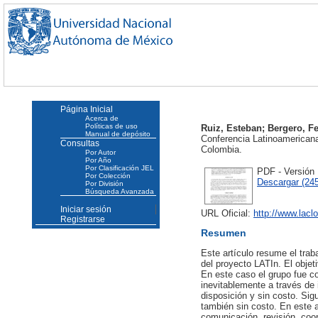
Página Inicial
Acerca de
Políticas de uso
Ruiz, Esteban
;
Bergero, F
Manual de depósito
Conferencia Latinoamerican
Consultas
Colombia.
Por Autor
Por Año
Por Clasificación JEL
PDF - Versión
Por Colección
Descargar (24
Por División
Búsqueda Avanzada
Iniciar sesión
URL Oficial:
http://www.laclo
Registrarse
Resumen
Este artículo resume el trab
del proyecto LATIn. El objet
En este caso el grupo fue c
inevitablemente a través de i
disposición y sin costo. Sigu
también sin costo. En este ar
comunicación, revisión, coor