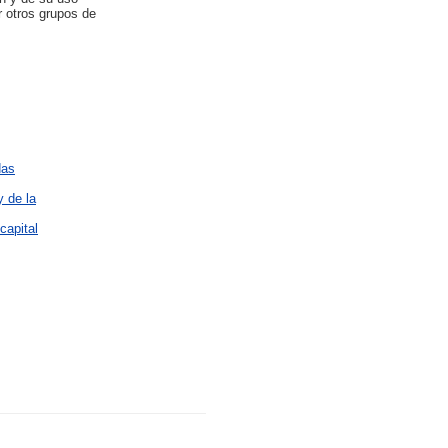
r otros grupos de
das
y de la
capital