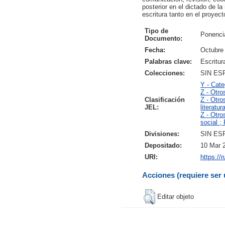
posterior en el dictado de l
escritura tanto en el proyec
Tipo de
Ponencia
Documento:
Fecha:
Octubre
Palabras clave:
Escritur
Colecciones:
SIN ES
Y - Cate
Z - Otro
Clasificación
Z - Otro
JEL:
literatur
Z - Otro
social ;
Divisiones:
SIN ES
Depositado:
10 Mar 
URI:
https://
Acciones (requiere ser 
Editar objeto