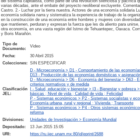
del sistema capitalista, como parte de una revolución silenciosa y pacífic
varias décadas, ante el embate del proyecto neoliberal excluyente. Comenta
Castro. 2.- Luchar por la tierra nuestra. Actores de una economía solidaria Lu
economía solidaria narra y sistematiza la experiencia de trabajo de la or
en la construcción de una economía entre hombres y mujeres con diversidad b
que mantienen, perduran y expresan la fuerza que les da aliento para unirse, 
otra economía, en una vasta región del Istmo de Tehuantepec, Oaxaca. Com
y Boris Marañón.
Tipo de
Video
Documento:
Fecha:
30 Abril 2015
Colecciones:
SIN ESPECIFICAR
D - Microeconomía > D1 - Comportamiento de las economías
D13 - Producción de las economías domésticas y asignació
D - Microeconomía > D6 - Economía del bienestar > D63 - Equ
criterios normativos y de medida
Clasificación
I - Salud, educación y bienestar > I3 - Bienestar y pobreza 
JEL:
básicas ; Nivel de vida ; Calidad de vida ; Felicidad
P - Sistemas económicos > P2 - Sistemas socialistas y eco
Economía urbana, rural y regional ; Vivienda ; Transporte
P - Sistemas económicos > P4 - Otros sistemas económicos 
reforma
Divisiones:
Unidades de Investigación > Economía Mundial
Depositado:
13 Jun 2015 15:05
URI:
https://ru.iiec.unam.mx:80/id/eprint/2688