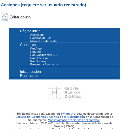
Acciones (requiere ser usuario registrado)
Editar objeto
Página Inicial
Acerca de
Políticas de uso
Manual de depósito
Consultas
Por Autor
Por Año
Por Clasificación JEL
Por Colección
Por División
Búsqueda Avanzada
Iniciar sesión
Registrarse
RU-Económicas está basado en
EPrints 3
el cual es desarrollado por la
Escuela de Electrónica y Ciencia de la Computación
en la Universidad de
Southampton.
Más información y créditos del software
.
Hecho en México, 2011-2013 © D.R. Universidad Nacional Autónoma de
México (UNAM).