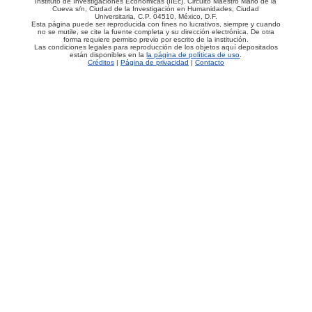
Instituto de Investigaciones Económicas (IIEc). Circuito Maestro Mario de la
Cueva s/n, Ciudad de la Investigación en Humanidades, Ciudad
Universitaria, C.P. 04510, México, D.F.
Esta página puede ser reproducida con fines no lucrativos, siempre y cuando
no se mutile, se cite la fuente completa y su dirección electrónica. De otra
forma requiere permiso previo por escrito de la institución.
Las condiciones legales para reproducción de los objetos aquí depositados
están disponibles en la
la página de políticas de uso
.
Créditos
|
Página de privacidad
|
Contacto