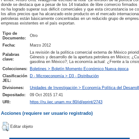
donde se destaca que a pesar de los 14 tratados de libre comercio firmados
no ha logrado superar sus déficit comerciales y que esta circunstancia se c
los altos precios que ha alcanzado este producto en el mercado internacional
petroleras están básicamente concentradas en un reducido grupo de empresa
empresas existentes en el país exportan.
Tipo de
Otro
Documento:
Fecha:
Marzo 2012
La revisión de la política comercial externa de México priori
Palabras
Génesis y desarrollo de la apertura petrolera en México; ¿Cu
clave:
gasolina en México?; La economía actual: ¿Frente a la crisis
Colecciones:
Boletines > Boletín Momento Económico Nueva época
Clasificación
D - Microeconomía > D3 - Distribución
JEL:
Divisiones:
Unidades de Investigación > Economía Política del Desarrol
Depositado:
09 Oct 2015 17:41
URI:
https://ru.iiec.unam.mx:80/id/eprint/2743
Acciones (requiere ser usuario registrado)
Editar objeto