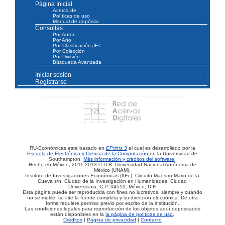
Página Inicial
Acerca de
Políticas de uso
Manual de depósito
Consultas
Por Autor
Por Año
Por Clasificación JEL
Por Colección
Por División
Búsqueda Avanzada
Iniciar sesión
Registrarse
RU-Económicas está basado en
EPrints 3
el cual es desarrollado por la
Escuela de Electrónica y Ciencia de la Computación
en la Universidad de
Southampton.
Más información y créditos del software
.
Hecho en México, 2011-2013 © D.R. Universidad Nacional Autónoma de
México (UNAM).
Instituto de Investigaciones Económicas (IIEc). Circuito Maestro Mario de la
Cueva s/n, Ciudad de la Investigación en Humanidades, Ciudad
Universitaria, C.P. 04510, México, D.F.
Esta página puede ser reproducida con fines no lucrativos, siempre y cuando
no se mutile, se cite la fuente completa y su dirección electrónica. De otra
forma requiere permiso previo por escrito de la institución.
Las condiciones legales para reproducción de los objetos aquí depositados
están disponibles en la
la página de políticas de uso
.
Créditos
|
Página de privacidad
|
Contacto