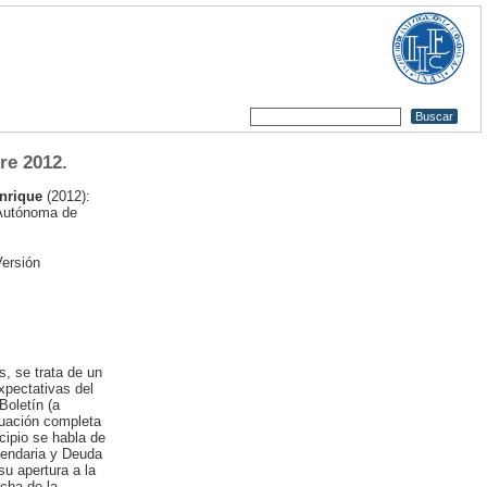
e 2012.
Enrique
(2012):
 Autónoma de
ersión
s, se trata de un
xpectativas del
Boletín (a
luación completa
cipio se habla de
cendaria y Deuda
u apertura a la
rcha de la