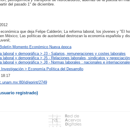
artir del pasado 1° de diciembre.
2012
 económica que deja Felipe Calderón; La reforma laboral, los jóvenes y "El ho
en México; Las políticas de austeridad destrozan la economía española y dis
venil;
 Boletín Momento Económico Nueva época
 laboral y demográfica > J3 - Salarios, remuneraciones y costes laborales
 laboral y demográfica > J5 - Relaciones laborales, sindicatos y negociación
 laboral y demográfica > J8 - Normas laborales : nacionales e internacionale
Investigación > Economía Política del Desarrollo
 18:17
iec.unam.mx:80/id/eprint/2749
usuario registrado)