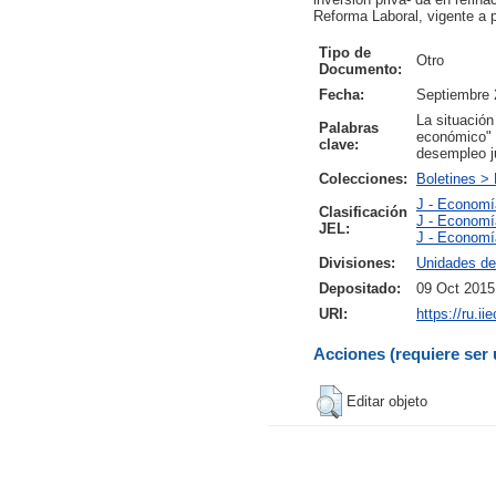
Reforma Laboral, vigente a p
Tipo de
Otro
Documento:
Fecha:
Septiembre 
La situación
Palabras
económico" 
clave:
desempleo ju
Colecciones:
Boletines >
J - Economía
Clasificación
J - Economía
JEL:
J - Economía
Divisiones:
Unidades de 
Depositado:
09 Oct 2015
URI:
https://ru.i
Acciones (requiere ser 
Editar objeto