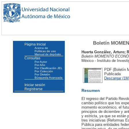
Boletín MOMENT
Página Inicial
Acerca de
Políticas de uso
Huerta González, Arturo
;
R
Manual de depósito
Boletín MOMENTO ECONÓMIC
Consultas
México - Instituto de Inves
Por Autor
Por Año
Por Clasificación JEL
PDF (Boletín 
Por Colección
Publicada
Por División
Descargar (1M
Búsqueda Avanzada
Iniciar sesión
Registrarse
Resumen
El regreso del Partido Revolu
cambio político que los expe
momento económico, el futur
principios de diciembre y a
y estricta, ya que se están 
tres iniciativas (Reformas 
Pública para entidades fede
inversión priva- da en refin