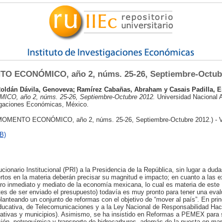
O ECONÓMICO, año 2, núms. 25-26, Septiembre-Octubr
oldán Dávila, Genoveva
;
Ramírez Cabañas, Abraham
y
Casais Padilla, 
O, año 2, núms. 25-26, Septiembre-Octubre 2012.
Universidad Nacional
tigaciones Económicas, México.
MOMENTO ECONÓMICO, año 2, núms. 25-26, Septiembre-Octubre 2012.) - V
B)
cionario Institucional (PRI) a la Presidencia de la República, sin lugar a duda
rtos en la materia deberán precisar su magnitud e impacto; en cuanto a las e
o inmediato y mediato de la economía mexicana, lo cual es materia de este 
ntes de ser enviado el presupuesto) todavía es muy pronto para tener una eva
planteando un conjunto de reformas con el objetivo de “mover al país”. En prin
Educativa, de Telecomunicaciones y a la Ley Nacional de Responsabilidad Ha
rativas y municipios). Asimismo, se ha insistido en Reformas a PEMEX para s
ación, petroquímica y transporte de hidrocarburos, además de la puesta en ma