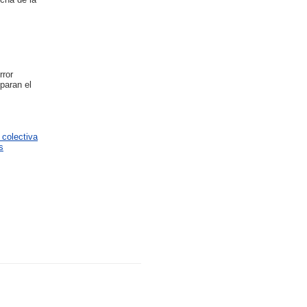
rror
paran el
 colectiva
s