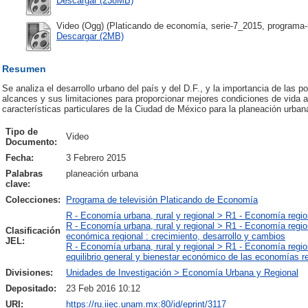
Descargar (238MB)
Video (Ogg) (Platicando de economía, serie-7_2015, programa-5
Descargar (2MB)
Resumen
Se analiza el desarrollo urbano del país y del D.F., y la importancia de las pol
alcances y sus limitaciones para proporcionar mejores condiciones de vida a
características particulares de la Ciudad de México para la planeación urban
Tipo de
Video
Documento:
Fecha:
3 Febrero 2015
Palabras
planeación urbana
clave:
Colecciones:
Programa de televisión Platicando de Economía
R - Economía urbana, rural y regional > R1 - Economía regio
R - Economía urbana, rural y regional > R1 - Economía regio
Clasificación
económica regional : crecimiento, desarrollo y cambios
JEL:
R - Economía urbana, rural y regional > R1 - Economía region
equilibrio general y bienestar económico de las economías r
Divisiones:
Unidades de Investigación > Economía Urbana y Regional
Depositado:
23 Feb 2016 10:12
URI:
https://ru.iiec.unam.mx:80/id/eprint/3117