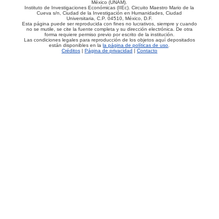
México (UNAM).
Instituto de Investigaciones Económicas (IIEc). Circuito Maestro Mario de la
Cueva s/n, Ciudad de la Investigación en Humanidades, Ciudad
Universitaria, C.P. 04510, México, D.F.
Esta página puede ser reproducida con fines no lucrativos, siempre y cuando
no se mutile, se cite la fuente completa y su dirección electrónica. De otra
forma requiere permiso previo por escrito de la institución.
Las condiciones legales para reproducción de los objetos aquí depositados
están disponibles en la
la página de políticas de uso
.
Créditos
|
Página de privacidad
|
Contacto