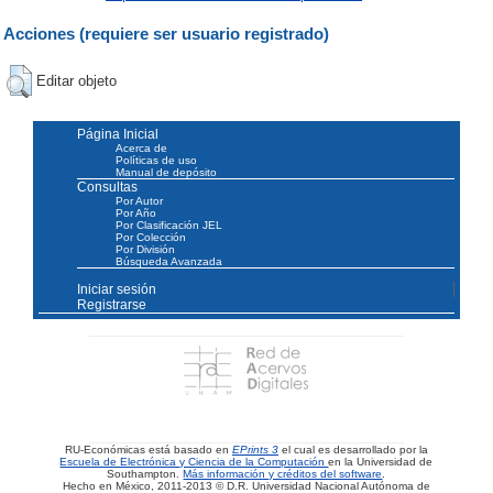
Acciones (requiere ser usuario registrado)
Editar objeto
Página Inicial
Acerca de
Políticas de uso
Manual de depósito
Consultas
Por Autor
Por Año
Por Clasificación JEL
Por Colección
Por División
Búsqueda Avanzada
Iniciar sesión
Registrarse
RU-Económicas está basado en
EPrints 3
el cual es desarrollado por la
Escuela de Electrónica y Ciencia de la Computación
en la Universidad de
Southampton.
Más información y créditos del software
.
Hecho en México, 2011-2013 © D.R. Universidad Nacional Autónoma de