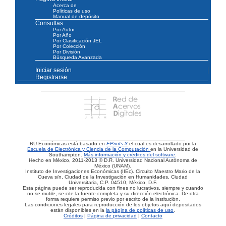
Acerca de
Políticas de uso
Manual de depósito
Consultas
Por Autor
Por Año
Por Clasificación JEL
Por Colección
Por División
Búsqueda Avanzada
Iniciar sesión
Registrarse
RU-Económicas está basado en
EPrints 3
el cual es desarrollado por la
Escuela de Electrónica y Ciencia de la Computación
en la Universidad de
Southampton.
Más información y créditos del software
.
Hecho en México, 2011-2013 © D.R. Universidad Nacional Autónoma de
México (UNAM).
Instituto de Investigaciones Económicas (IIEc). Circuito Maestro Mario de la
Cueva s/n, Ciudad de la Investigación en Humanidades, Ciudad
Universitaria, C.P. 04510, México, D.F.
Esta página puede ser reproducida con fines no lucrativos, siempre y cuando
no se mutile, se cite la fuente completa y su dirección electrónica. De otra
forma requiere permiso previo por escrito de la institución.
Las condiciones legales para reproducción de los objetos aquí depositados
están disponibles en la
la página de políticas de uso
.
Créditos
|
Página de privacidad
|
Contacto