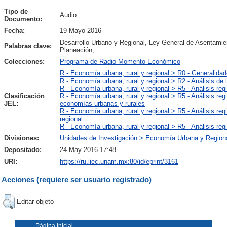
Tipo de
Audio
Documento:
Fecha:
19 Mayo 2016
Desarrollo Urbano y Regional, Ley General de Asentamie
Palabras clave:
Planeación,
Colecciones:
Programa de Radio Momento Económico
R - Economía urbana, rural y regional > R0 - Generalida
R - Economía urbana, rural y regional > R2 - Análisis d
R - Economía urbana, rural y regional > R5 - Análisis reg
Clasificación
R - Economía urbana, rural y regional > R5 - Análisis re
JEL:
economías urbanas y rurales
R - Economía urbana, rural y regional > R5 - Análisis reg
regional
R - Economía urbana, rural y regional > R5 - Análisis reg
Divisiones:
Unidades de Investigación > Economía Urbana y Region
Depositado:
24 May 2016 17:48
URI:
https://ru.iiec.unam.mx:80/id/eprint/3161
Acciones (requiere ser usuario registrado)
Editar objeto
Página Inicial