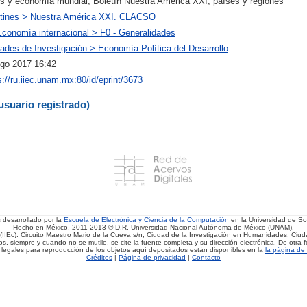
is y economía mundial, Boletín Nuestra América XXI, países y regiones
tines > Nuestra América XXI. CLACSO
Economía internacional > F0 - Generalidades
ades de Investigación > Economía Política del Desarrollo
go 2017 16:42
s://ru.iiec.unam.mx:80/id/eprint/3673
usuario registrado)
s desarrollado por la
Escuela de Electrónica y Ciencia de la Computación
en la Universidad de 
Hecho en México, 2011-2013 © D.R. Universidad Nacional Autónoma de México (UNAM).
(IIEc). Circuito Maestro Mario de la Cueva s/n, Ciudad de la Investigación en Humanidades, Ciuda
, siempre y cuando no se mutile, se cite la fuente completa y su dirección electrónica. De otra fo
 legales para reproducción de los objetos aquí depositados están disponibles en la
la página de 
Créditos
|
Página de privacidad
|
Contacto