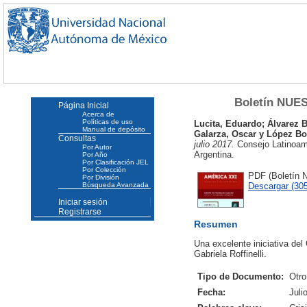
Boletín NUES
Página Inicial
Acerca de
Políticas de uso
Lucita, Eduardo
;
Álvarez B
Manual de depósito
Galarza, Oscar
y
López Bo
Consultas
julio 2017.
Consejo Latinoame
Por Autor
Argentina.
Por Año
Por Clasificación JEL
Por Colección
PDF (Boletín 
Por División
Descargar (30
Búsqueda Avanzada
Iniciar sesión
Registrarse
Resumen
Una excelente iniciativa de
Gabriela Roffinelli.
Tipo de Documento:
Otro
Fecha:
Juli