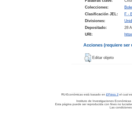
Palabras clave:
Cris
Colecciones:
Bole
Clasificación JEL:
F - 
Divisiones:
Unid
Depositado:
28 A
URI:
http
Acciones (requiere ser 
Editar objeto
RU-Económicas está basado en
EPrints 3
el cual e
Instituto de Investigaciones Económicas 
Esta página puede ser reproducida con fines no lucrativos
Las condiciones