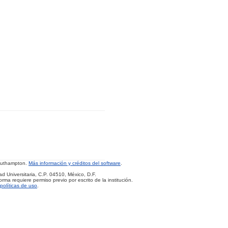
Southampton.
Más información y créditos del software
.
d Universitaria, C.P. 04510, México, D.F.
rma requiere permiso previo por escrito de la institución.
políticas de uso
.