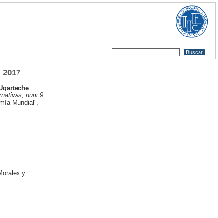
o 2017
Ugarteche
nativas, num.9,
mía Mundial",
Morales y