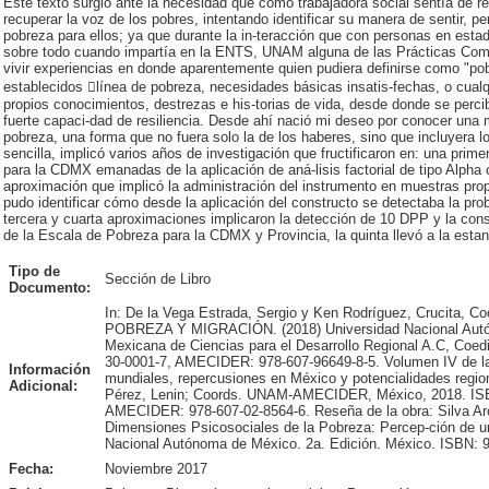
Este texto surgió ante la necesidad que como trabajadora social sentía de re
recuperar la voz de los pobres, intentando identificar su manera de sentir, pen
pobreza para ellos; ya que durante la in-teracción que con personas en estad
sobre todo cuando impartía en la ENTS, UNAM alguna de las Prácticas Comun
vivir experiencias en donde aparentemente quien pudiera definirse como "po
establecidos línea de pobreza, necesidades básicas insatis-fechas, o cualq
propios conocimientos, destrezas e his-torias de vida, desde donde se perci
fuerte capaci-dad de resiliencia. Desde ahí nació mi deseo por conocer una m
pobreza, una forma que no fuera solo la de los haberes, sino que incluyera l
sencilla, implicó varios años de investigación que fructificaron en: una pri
para la CDMX emanadas de la aplicación de aná-lisis factorial de tipo Alpha
aproximación que implicó la administración del instrumento en muestras prop
pudo identificar cómo desde la aplicación del constructo se detectaba la pro
tercera y cuarta aproximaciones implicaron la detección de 10 DPP y la cons
de la Escala de Pobreza para la CDMX y Provincia, la quinta llevó a la esta
Tipo de
Sección de Libro
Documento:
In: De la Vega Estrada, Sergio y Ken Rodríguez, Crucit
POBREZA Y MIGRACIÓN. (2018) Universidad Nacional Autó
Mexicana de Ciencias para el Desarrollo Regional A.C, Coe
30-0001-7, AMECIDER: 978-607-96649-8-5. Volumen IV de l
Información
mundiales, repercusiones en México y potencialidades regi
Adicional:
Pérez, Lenin; Coords. UNAM-AMECIDER, México, 2018. IS
AMECIDER: 978-607-02-8564-6. Reseña de la obra: Silva Arc
Dimensiones Psicosociales de la Pobreza: Percep-ción de un
Nacional Autónoma de México. 2a. Edición. México. ISBN: 
Fecha:
Noviembre 2017