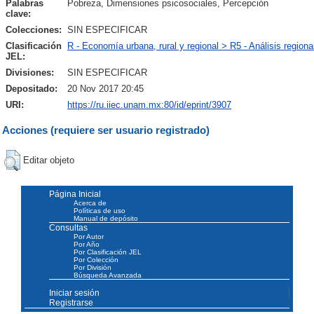
Palabras
Pobreza, Dimensiones psicosociales, Percepción
clave:
Colecciones:
SIN ESPECIFICAR
Clasificación
R - Economía urbana, rural y regional > R5 - Análisis regiona
JEL:
Divisiones:
SIN ESPECIFICAR
Depositado:
20 Nov 2017 20:45
URI:
https://ru.iiec.unam.mx:80/id/eprint/3907
Acciones (requiere ser usuario registrado)
Editar objeto
Página Inicial
Acerca de
Políticas de uso
Manual de depósito
Consultas
Por Autor
Por Año
Por Clasificación JEL
Por Colección
Por División
Búsqueda Avanzada
Iniciar sesión
Registrarse