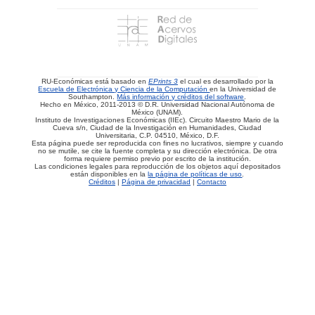
RU-Económicas está basado en
EPrints 3
el cual es desarrollado por la
Escuela de Electrónica y Ciencia de la Computación
en la Universidad de
Southampton.
Más información y créditos del software
.
Hecho en México, 2011-2013 © D.R. Universidad Nacional Autónoma de
México (UNAM).
Instituto de Investigaciones Económicas (IIEc). Circuito Maestro Mario de la
Cueva s/n, Ciudad de la Investigación en Humanidades, Ciudad
Universitaria, C.P. 04510, México, D.F.
Esta página puede ser reproducida con fines no lucrativos, siempre y cuando
no se mutile, se cite la fuente completa y su dirección electrónica. De otra
forma requiere permiso previo por escrito de la institución.
Las condiciones legales para reproducción de los objetos aquí depositados
están disponibles en la
la página de políticas de uso
.
Créditos
|
Página de privacidad
|
Contacto