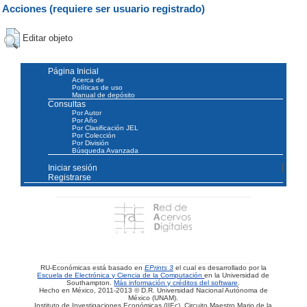
Acciones (requiere ser usuario registrado)
Editar objeto
Página Inicial
Acerca de
Políticas de uso
Manual de depósito
Consultas
Por Autor
Por Año
Por Clasificación JEL
Por Colección
Por División
Búsqueda Avanzada
Iniciar sesión
Registrarse
RU-Económicas está basado en
EPrints 3
el cual es desarrollado por la
Escuela de Electrónica y Ciencia de la Computación
en la Universidad de
Southampton.
Más información y créditos del software
.
Hecho en México, 2011-2013 © D.R. Universidad Nacional Autónoma de
México (UNAM).
Instituto de Investigaciones Económicas (IIEc). Circuito Maestro Mario de la