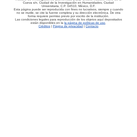
Cueva s/n, Ciudad de la Investigación en Humanidades, Ciudad
Universitaria, C.P. 04510, México, D.F.
Esta página puede ser reproducida con fines no lucrativos, siempre y cuando
no se mutile, se cite la fuente completa y su dirección electrónica. De otra
forma requiere permiso previo por escrito de la institución.
Las condiciones legales para reproducción de los objetos aquí depositados
están disponibles en la
la página de políticas de uso
.
Créditos
|
Página de privacidad
|
Contacto