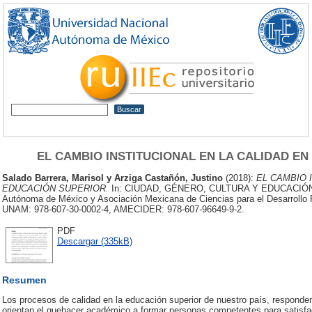
EL CAMBIO INSTITUCIONAL EN LA CALIDAD E
Salado Barrera, Marisol
y
Arziga Castañón, Justino
(2018):
EL CAMBIO 
EDUCACIÓN SUPERIOR.
In: CIUDAD, GÉNERO, CULTURA Y EDUCACIÓN 
Autónoma de México y Asociación Mexicana de Ciencias para el Desarrollo 
UNAM: 978-607-30-0002-4, AMECIDER: 978-607-96649-9-2.
PDF
Descargar (335kB)
Resumen
Los procesos de calidad en la educación superior de nuestro país, responden
orientan el quehacer académico a formar personas competentes para satisfa