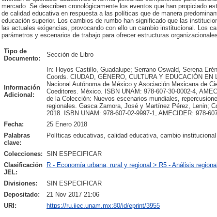
mercado. Se describen cronológicamente los eventos que han propiciado est
de calidad educativa en respuesta a las políticas que de manera predominante
educación superior. Los cambios de rumbo han significado que las instituci
las actuales exigencias, provocando con ello un cambio institucional. Los ca
parámetros y escenarios de trabajo para ofrecer estructuras organizacionale
Tipo de
Sección de Libro
Documento:
In: Hoyos Castillo, Guadalupe; Serrano Oswald, Serena Erénd
Coords. CIUDAD, GÉNERO, CULTURA Y EDUCACIÓN EN LA
Nacional Autónoma de México y Asociación Mexicana de Cien
Información
Coeditores. México. ISBN UNAM: 978-607-30-0002-4, AMEC
Adicional:
de la Colección: Nuevos escenarios mundiales, repercusion
regionales. Gasca Zamora, José y Martínez Pérez, Lenin
2018. ISBN UNAM: 978-607-02-9997-1, AMECIDER: 978-607
Fecha:
25 Enero 2018
Palabras
Políticas educativas, calidad educativa, cambio institucional
clave:
Colecciones:
SIN ESPECIFICAR
Clasificación
R - Economía urbana, rural y regional > R5 - Análisis regiona
JEL:
Divisiones:
SIN ESPECIFICAR
Depositado:
21 Nov 2017 21:06
URI:
https://ru.iiec.unam.mx:80/id/eprint/3955