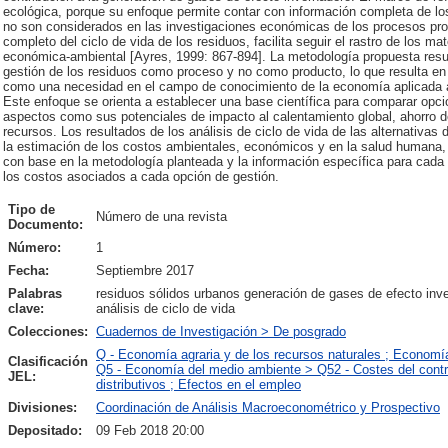
ecológica, porque su enfoque permite contar con información completa de lo
no son considerados en las investigaciones económicas de los procesos prod
completo del ciclo de vida de los residuos, facilita seguir el rastro de los ma
económica-ambiental [Ayres, 1999: 867-894]. La metodología propuesta resu
gestión de los residuos como proceso y no como producto, lo que resulta en 
como una necesidad en el campo de conocimiento de la economía aplicada a l
Este enfoque se orienta a establecer una base científica para comparar opcio
aspectos como sus potenciales de impacto al calentamiento global, ahorro d
recursos. Los resultados de los análisis de ciclo de vida de las alternativas
la estimación de los costos ambientales, económicos y en la salud humana, c
con base en la metodología planteada y la información específica para cada a
los costos asociados a cada opción de gestión.
Tipo de
Número de una revista
Documento:
Número:
1
Fecha:
Septiembre 2017
Palabras
residuos sólidos urbanos generación de gases de efecto inve
clave:
análisis de ciclo de vida
Colecciones:
Cuadernos de Investigación > De posgrado
Q - Economía agraria y de los recursos naturales ; Economí
Clasificación
Q5 - Economía del medio ambiente > Q52 - Costes del contro
JEL:
distributivos ; Efectos en el empleo
Divisiones:
Coordinación de Análisis Macroeconométrico y Prospectivo
Depositado:
09 Feb 2018 20:00