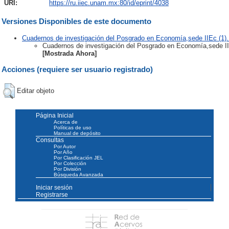
URI:
https://ru.iiec.unam.mx:80/id/eprint/4038
Versiones Disponibles de este documento
Cuadernos de investigación del Posgrado en Economía,sede IIEc (1).
Cuadernos de investigación del Posgrado en Economía,sede II
[Mostrada Ahora]
Acciones (requiere ser usuario registrado)
Editar objeto
Página Inicial
Acerca de
Políticas de uso
Manual de depósito
Consultas
Por Autor
Por Año
Por Clasificación JEL
Por Colección
Por División
Búsqueda Avanzada
Iniciar sesión
Registrarse