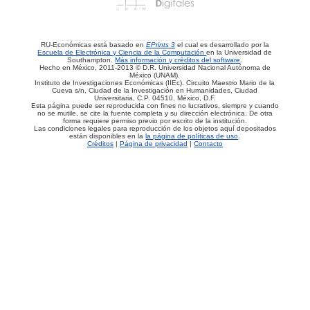
RU-Económicas está basado en
EPrints 3
el cual es desarrollado por la
Escuela de Electrónica y Ciencia de la Computación
en la Universidad de
Southampton.
Más información y créditos del software
.
Hecho en México, 2011-2013 © D.R. Universidad Nacional Autónoma de
México (UNAM).
Instituto de Investigaciones Económicas (IIEc). Circuito Maestro Mario de la
Cueva s/n, Ciudad de la Investigación en Humanidades, Ciudad
Universitaria, C.P. 04510, México, D.F.
Esta página puede ser reproducida con fines no lucrativos, siempre y cuando
no se mutile, se cite la fuente completa y su dirección electrónica. De otra
forma requiere permiso previo por escrito de la institución.
Las condiciones legales para reproducción de los objetos aquí depositados
están disponibles en la
la página de políticas de uso
.
Créditos
|
Página de privacidad
|
Contacto