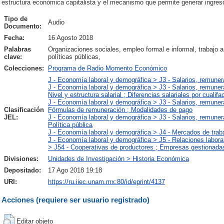
estructura económica capitalista y el mecanismo que permite generar ingreso
Tipo de
Audio
Documento:
Fecha:
16 Agosto 2018
Palabras
Organizaciones sociales, empleo formal e informal, trabajo as
clave:
políticas públicas,
Colecciones:
Programa de Radio Momento Económico
J - Economía laboral y demográfica > J3 - Salarios, remuner
J - Economía laboral y demográfica > J3 - Salarios, remuner
Nivel y estructura salarial ; Diferencias salariales por cualif
J - Economía laboral y demográfica > J3 - Salarios, remuner
Clasificación
Fórmulas de remuneración ; Modalidades de pago
JEL:
J - Economía laboral y demográfica > J3 - Salarios, remuner
Política pública
J - Economía laboral y demográfica > J4 - Mercados de trab
J - Economía laboral y demográfica > J5 - Relaciones labora
> J54 - Cooperativas de productores ; Empresas gestionadas
Divisiones:
Unidades de Investigación > Historia Económica
Depositado:
17 Ago 2018 19:18
URI:
https://ru.iiec.unam.mx:80/id/eprint/4137
Acciones (requiere ser usuario registrado)
Editar objeto