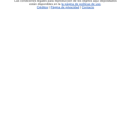
Las condiciones legales para reproducción de los objetos aquí depositados
están disponibles en la
la página de políticas de uso
.
Créditos
|
Página de privacidad
|
Contacto