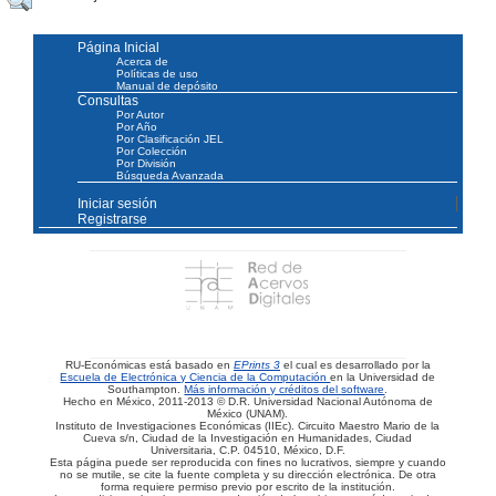
Página Inicial
Acerca de
Políticas de uso
Manual de depósito
Consultas
Por Autor
Por Año
Por Clasificación JEL
Por Colección
Por División
Búsqueda Avanzada
Iniciar sesión
Registrarse
RU-Económicas está basado en
EPrints 3
el cual es desarrollado por la
Escuela de Electrónica y Ciencia de la Computación
en la Universidad de
Southampton.
Más información y créditos del software
.
Hecho en México, 2011-2013 © D.R. Universidad Nacional Autónoma de
México (UNAM).
Instituto de Investigaciones Económicas (IIEc). Circuito Maestro Mario de la
Cueva s/n, Ciudad de la Investigación en Humanidades, Ciudad
Universitaria, C.P. 04510, México, D.F.
Esta página puede ser reproducida con fines no lucrativos, siempre y cuando
no se mutile, se cite la fuente completa y su dirección electrónica. De otra
forma requiere permiso previo por escrito de la institución.