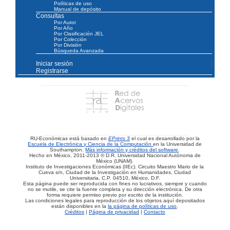
Políticas de uso
Manual de depósito
Consultas
Por Autor
Por Año
Por Clasificación JEL
Por Colección
Por División
Búsqueda Avanzada
Iniciar sesión
Registrarse
RU-Económicas está basado en
EPrints 3
el cual es desarrollado por la
Escuela de Electrónica y Ciencia de la Computación
en la Universidad de
Southampton.
Más información y créditos del software
.
Hecho en México, 2011-2013 © D.R. Universidad Nacional Autónoma de
México (UNAM).
Instituto de Investigaciones Económicas (IIEc). Circuito Maestro Mario de la
Cueva s/n, Ciudad de la Investigación en Humanidades, Ciudad
Universitaria, C.P. 04510, México, D.F.
Esta página puede ser reproducida con fines no lucrativos, siempre y cuando
no se mutile, se cite la fuente completa y su dirección electrónica. De otra
forma requiere permiso previo por escrito de la institución.
Las condiciones legales para reproducción de los objetos aquí depositados
están disponibles en la
la página de políticas de uso
.
Créditos
|
Página de privacidad
|
Contacto