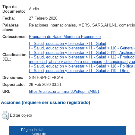
Tipo de
Audio
Documento:
Fecha:
27 Febrero 2020
Palabras
Relaciones Internacionales, MERS, SARS,AH1N1, comercio
clave:
Colecciones:
Programa de Radio Momento Económico
I - Salud, educación y bienestar > I1 - Salud
I - Salud, educación y bienestar > I1 - Salud > I10 - General
I - Salud, educación y bienestar > I1 - Salud > I11 - Análisi
Clasificación
I - Salud, educación y bienestar > I1 - Salud > I12 - Producci
JEL:
morbilidad, abuso y adicción a sustancias, discapacidad y
I - Salud, educación y bienestar > I1 - Salud > I18 - Política
I - Salud, educación y bienestar > I1 - Salud > I19 - Otros
Divisiones:
SIN ESPECIFICAR
Depositado:
29 Feb 2020 03:31
URI:
https://ru.iiec.unam.mx:80/id/eprint/4951
Acciones (requiere ser usuario registrado)
Editar objeto
Página Inicial
Acerca de