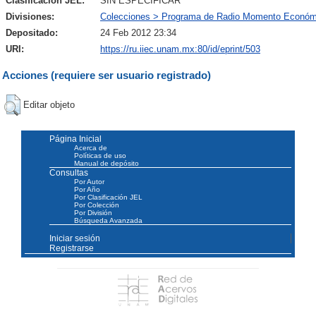
Clasificación JEL:
SIN ESPECIFICAR
Divisiones:
Colecciones > Programa de Radio Momento Económ
Depositado:
24 Feb 2012 23:34
URI:
https://ru.iiec.unam.mx:80/id/eprint/503
Acciones (requiere ser usuario registrado)
Editar objeto
Página Inicial
Acerca de
Políticas de uso
Manual de depósito
Consultas
Por Autor
Por Año
Por Clasificación JEL
Por Colección
Por División
Búsqueda Avanzada
Iniciar sesión
Registrarse