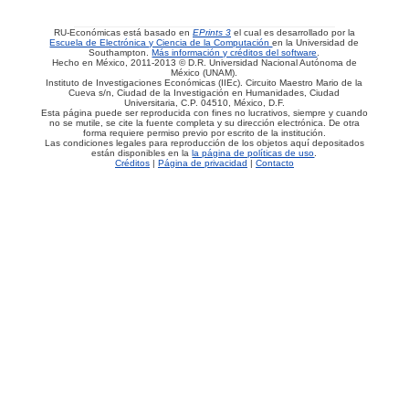
RU-Económicas está basado en
EPrints 3
el cual es desarrollado por la
Escuela de Electrónica y Ciencia de la Computación
en la Universidad de
Southampton.
Más información y créditos del software
.
Hecho en México, 2011-2013 © D.R. Universidad Nacional Autónoma de
México (UNAM).
Instituto de Investigaciones Económicas (IIEc). Circuito Maestro Mario de la
Cueva s/n, Ciudad de la Investigación en Humanidades, Ciudad
Universitaria, C.P. 04510, México, D.F.
Esta página puede ser reproducida con fines no lucrativos, siempre y cuando
no se mutile, se cite la fuente completa y su dirección electrónica. De otra
forma requiere permiso previo por escrito de la institución.
Las condiciones legales para reproducción de los objetos aquí depositados
están disponibles en la
la página de políticas de uso
.
Créditos
|
Página de privacidad
|
Contacto