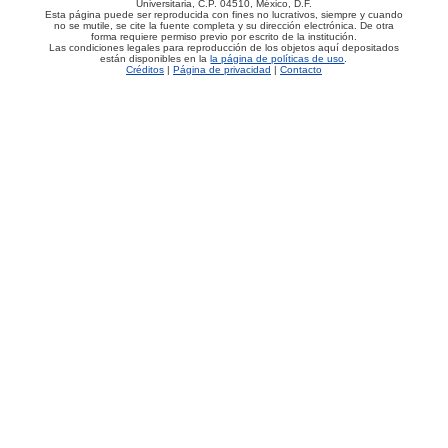
Universitaria, C.P. 04510, México, D.F.
Esta página puede ser reproducida con fines no lucrativos, siempre y cuando
no se mutile, se cite la fuente completa y su dirección electrónica. De otra
forma requiere permiso previo por escrito de la institución.
Las condiciones legales para reproducción de los objetos aquí depositados
están disponibles en la
la página de políticas de uso
.
Créditos
|
Página de privacidad
|
Contacto