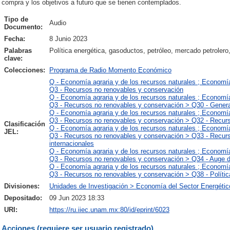
compra y los objetivos a futuro que se tienen contemplados.
Tipo de
Audio
Documento:
Fecha:
8 Junio 2023
Palabras
Política energética, gasoductos, petróleo, mercado petrolero
clave:
Colecciones:
Programa de Radio Momento Económico
Q - Economía agraria y de los recursos naturales ; Economí
Q3 - Recursos no renovables y conservación
Q - Economía agraria y de los recursos naturales ; Economí
Q3 - Recursos no renovables y conservación > Q30 - Gener
Q - Economía agraria y de los recursos naturales ; Economí
Q3 - Recursos no renovables y conservación > Q32 - Recurs
Clasificación
Q - Economía agraria y de los recursos naturales ; Economí
JEL:
Q3 - Recursos no renovables y conservación > Q33 - Recurso
internacionales
Q - Economía agraria y de los recursos naturales ; Economí
Q3 - Recursos no renovables y conservación > Q34 - Auge d
Q - Economía agraria y de los recursos naturales ; Economí
Q3 - Recursos no renovables y conservación > Q38 - Polític
Divisiones:
Unidades de Investigación > Economía del Sector Energétic
Depositado:
09 Jun 2023 18:33
URI:
https://ru.iiec.unam.mx:80/id/eprint/6023
Acciones (requiere ser usuario registrado)