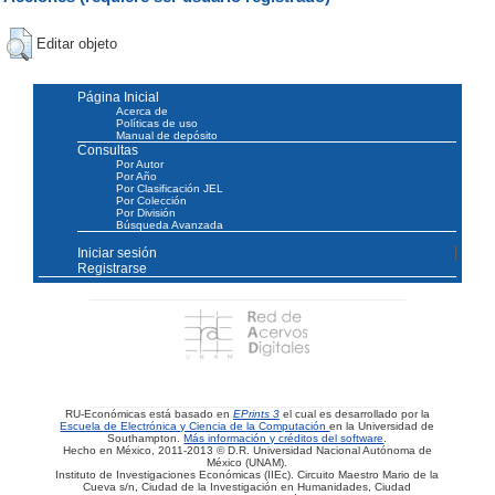
Editar objeto
Página Inicial
Acerca de
Políticas de uso
Manual de depósito
Consultas
Por Autor
Por Año
Por Clasificación JEL
Por Colección
Por División
Búsqueda Avanzada
Iniciar sesión
Registrarse
RU-Económicas está basado en
EPrints 3
el cual es desarrollado por la
Escuela de Electrónica y Ciencia de la Computación
en la Universidad de
Southampton.
Más información y créditos del software
.
Hecho en México, 2011-2013 © D.R. Universidad Nacional Autónoma de
México (UNAM).
Instituto de Investigaciones Económicas (IIEc). Circuito Maestro Mario de la
Cueva s/n, Ciudad de la Investigación en Humanidades, Ciudad