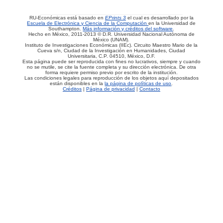
RU-Económicas está basado en
EPrints 3
el cual es desarrollado por la
Escuela de Electrónica y Ciencia de la Computación
en la Universidad de
Southampton.
Más información y créditos del software
.
Hecho en México, 2011-2013 © D.R. Universidad Nacional Autónoma de
México (UNAM).
Instituto de Investigaciones Económicas (IIEc). Circuito Maestro Mario de la
Cueva s/n, Ciudad de la Investigación en Humanidades, Ciudad
Universitaria, C.P. 04510, México, D.F.
Esta página puede ser reproducida con fines no lucrativos, siempre y cuando
no se mutile, se cite la fuente completa y su dirección electrónica. De otra
forma requiere permiso previo por escrito de la institución.
Las condiciones legales para reproducción de los objetos aquí depositados
están disponibles en la
la página de políticas de uso
.
Créditos
|
Página de privacidad
|
Contacto