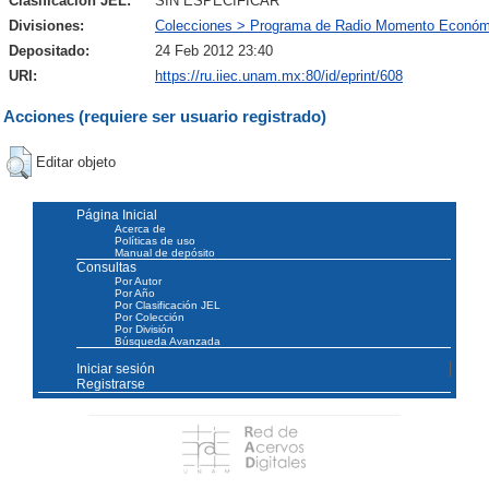
Clasificación JEL:
SIN ESPECIFICAR
Divisiones:
Colecciones > Programa de Radio Momento Económ
Depositado:
24 Feb 2012 23:40
URI:
https://ru.iiec.unam.mx:80/id/eprint/608
Acciones (requiere ser usuario registrado)
Editar objeto
Página Inicial
Acerca de
Políticas de uso
Manual de depósito
Consultas
Por Autor
Por Año
Por Clasificación JEL
Por Colección
Por División
Búsqueda Avanzada
Iniciar sesión
Registrarse