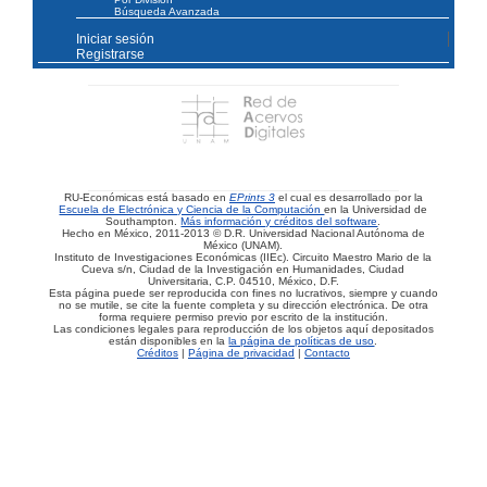
Búsqueda Avanzada
Iniciar sesión
Registrarse
RU-Económicas está basado en
EPrints 3
el cual es desarrollado por la
Escuela de Electrónica y Ciencia de la Computación
en la Universidad de
Southampton.
Más información y créditos del software
.
Hecho en México, 2011-2013 © D.R. Universidad Nacional Autónoma de
México (UNAM).
Instituto de Investigaciones Económicas (IIEc). Circuito Maestro Mario de la
Cueva s/n, Ciudad de la Investigación en Humanidades, Ciudad
Universitaria, C.P. 04510, México, D.F.
Esta página puede ser reproducida con fines no lucrativos, siempre y cuando
no se mutile, se cite la fuente completa y su dirección electrónica. De otra
forma requiere permiso previo por escrito de la institución.
Las condiciones legales para reproducción de los objetos aquí depositados
están disponibles en la
la página de políticas de uso
.
Créditos
|
Página de privacidad
|
Contacto