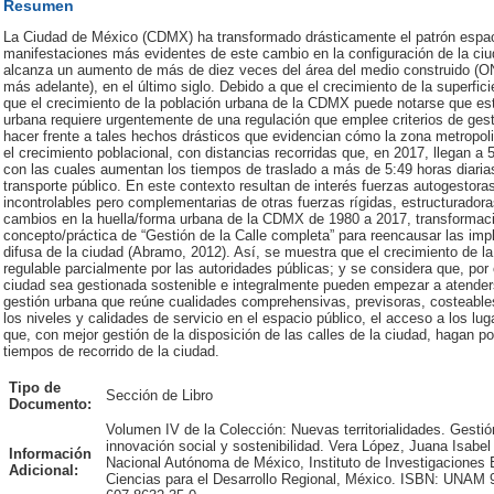
Resumen
La Ciudad de México (CDMX) ha transformado drásticamente el patrón espaci
manifestaciones más evidentes de este cambio en la configuración de la ciu
alcanza un aumento de más de diez veces del área del medio construido (O
más adelante), en el último siglo. Debido a que el crecimiento de la superf
que el crecimiento de la población urbana de la CDMX puede notarse que e
urbana requiere urgentemente de una regulación que emplee criterios de gest
hacer frente a tales hechos drásticos que evidencian cómo la zona metropol
el crecimiento poblacional, con distancias recorridas que, en 2017, llegan a 
con las cuales aumentan los tiempos de traslado a más de 5:49 horas diaria
transporte público. En este contexto resultan de interés fuerzas autogestora
incontrolables pero complementarias de otras fuerzas rígidas, estructurador
cambios en la huella/forma urbana de la CDMX de 1980 a 2017, transformaci
concepto/práctica de “Gestión de la Calle completa” para reencausar las imp
difusa de la ciudad (Abramo, 2012). Así, se muestra que el crecimiento de l
regulable parcialmente por las autoridades públicas; y se considera que, por ot
ciudad sea gestionada sostenible e integralmente pueden empezar a atenderse
gestión urbana que reúne cualidades comprehensivas, previsoras, costeables 
los niveles y calidades de servicio en el espacio público, el acceso a los lug
que, con mejor gestión de la disposición de las calles de la ciudad, hagan 
tiempos de recorrido de la ciudad.
Tipo de
Sección de Libro
Documento:
Volumen IV de la Colección: Nuevas territorialidades. Gestión 
innovación social y sostenibilidad. Vera López, Juana Isabel
Información
Nacional Autónoma de México, Instituto de Investigacione
Adicional:
Ciencias para el Desarrollo Regional, México. ISBN: UNA