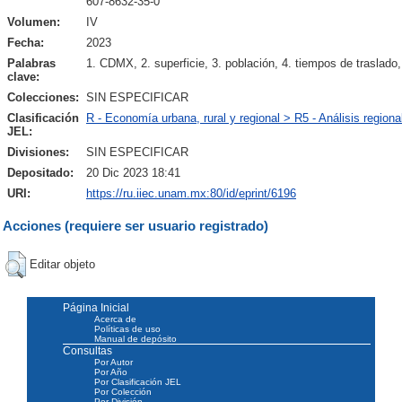
607-8632-35-0
Volumen:
IV
Fecha:
2023
Palabras
1. CDMX, 2. superficie, 3. población, 4. tiempos de traslado,
clave:
Colecciones:
SIN ESPECIFICAR
Clasificación
R - Economía urbana, rural y regional > R5 - Análisis regiona
JEL:
Divisiones:
SIN ESPECIFICAR
Depositado:
20 Dic 2023 18:41
URI:
https://ru.iiec.unam.mx:80/id/eprint/6196
Acciones (requiere ser usuario registrado)
Editar objeto
Página Inicial
Acerca de
Políticas de uso
Manual de depósito
Consultas
Por Autor
Por Año
Por Clasificación JEL
Por Colección
Por División