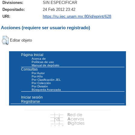
Divisiones:
SIN ESPECIFICAR
Depositado:
24 Feb 2012 23:42
URI:
https://ru.iiec.unam.mx:80/id/eprint/628
Acciones (requiere ser usuario registrado)
Editar objeto
Página Inicial
Acerca de
Políticas de uso
Manual de depósito
Consultas
Por Autor
Por Año
Por Clasificación JEL
Por Colección
Por División
Búsqueda Avanzada
Iniciar sesión
Registrarse