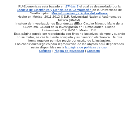
RU-Económicas está basado en
EPrints 3
el cual es desarrollado por la
Escuela de Electrónica y Ciencia de la Computación
en la Universidad de
Southampton.
Más información y créditos del software
.
Hecho en México, 2011-2013 © D.R. Universidad Nacional Autónoma de
México (UNAM).
Instituto de Investigaciones Económicas (IIEc). Circuito Maestro Mario de la
Cueva s/n, Ciudad de la Investigación en Humanidades, Ciudad
Universitaria, C.P. 04510, México, D.F.
Esta página puede ser reproducida con fines no lucrativos, siempre y cuando
no se mutile, se cite la fuente completa y su dirección electrónica. De otra
forma requiere permiso previo por escrito de la institución.
Las condiciones legales para reproducción de los objetos aquí depositados
están disponibles en la
la página de políticas de uso
.
Créditos
|
Página de privacidad
|
Contacto