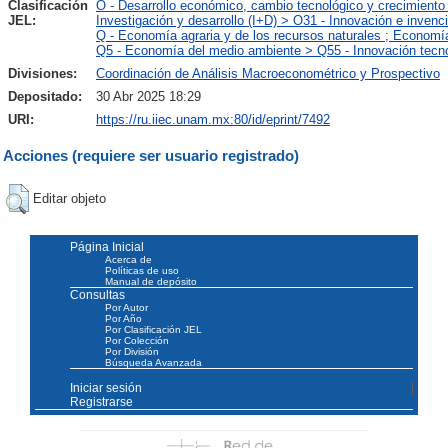
Clasificación
O - Desarrollo económico, cambio tecnológico y crecimiento
JEL:
Investigación y desarrollo (I+D) > O31 - Innovación e invenc
Q - Economía agraria y de los recursos naturales ; Economí
Q5 - Economía del medio ambiente > Q55 - Innovación tecn
Divisiones:
Coordinación de Análisis Macroeconométrico y Prospectivo
Depositado:
30 Abr 2025 18:29
URI:
https://ru.iiec.unam.mx:80/id/eprint/7492
Acciones (requiere ser usuario registrado)
Editar objeto
Página Inicial
Acerca de
Políticas de uso
Manual de depósito
Consultas
Por Autor
Por Año
Por Clasificación JEL
Por Colección
Por División
Búsqueda Avanzada
Iniciar sesión
Registrarse