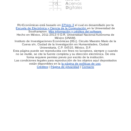
RU-Económicas está basado en
EPrints 3
el cual es desarrollado por la
Escuela de Electrónica y Ciencia de la Computación
en la Universidad de
Southampton.
Más información y créditos del software
.
Hecho en México, 2011-2013 © D.R. Universidad Nacional Autónoma de
México (UNAM).
Instituto de Investigaciones Económicas (IIEc). Circuito Maestro Mario de la
Cueva s/n, Ciudad de la Investigación en Humanidades, Ciudad
Universitaria, C.P. 04510, México, D.F.
Esta página puede ser reproducida con fines no lucrativos, siempre y cuando
no se mutile, se cite la fuente completa y su dirección electrónica. De otra
forma requiere permiso previo por escrito de la institución.
Las condiciones legales para reproducción de los objetos aquí depositados
están disponibles en la
la página de políticas de uso
.
Créditos
|
Página de privacidad
|
Contacto