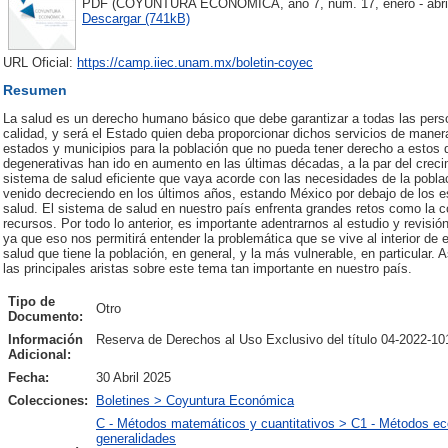
PDF (COYUNTURA ECONÓMICA, año 7, núm. 17, enero - abril d
Descargar (741kB)
URL Oficial:
https://camp.iiec.unam.mx/boletin-coyec
Resumen
La salud es un derecho humano básico que debe garantizar a todas las pers
calidad, y será el Estado quien deba proporcionar dichos servicios de manera
estados y municipios para la población que no pueda tener derecho a estos 
degenerativas han ido en aumento en las últimas décadas, a la par del creci
sistema de salud eficiente que vaya acorde con las necesidades de la poblac
venido decreciendo en los últimos años, estando México por debajo de los es
salud. El sistema de salud en nuestro país enfrenta grandes retos como la cob
recursos. Por todo lo anterior, es importante adentrarnos al estudio y revisi
ya que eso nos permitirá entender la problemática que se vive al interior de
salud que tiene la población, en general, y la más vulnerable, en particular. 
las principales aristas sobre este tema tan importante en nuestro país.
Tipo de
Otro
Documento:
Información
Reserva de Derechos al Uso Exclusivo del título 04-2022-1
Adicional:
Fecha:
30 Abril 2025
Colecciones:
Boletines > Coyuntura Económica
C - Métodos matemáticos y cuantitativos > C1 - Métodos ec
generalidades