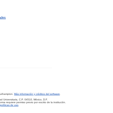
ades
Southampton.
Más información y créditos del software
.
d Universitaria, C.P. 04510, México, D.F.
rma requiere permiso previo por escrito de la institución.
políticas de uso
.