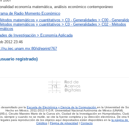
il 2007
ionalidad economía matemática, análisis económico contemporáneo
rama de Radio Momento Económico
Métodos matemáticos y cuantitativos > C0 - Generalidades > C00 - Generalid
Métodos matemáticos y cuantitativos > C0 - Generalidades > C02 - Métodos
máticos
ades de Investigación > Economía Aplicada
eb 2012 23:46
://ru.iiec.unam.mx:80/id/eprint/767
usuario registrado)
s desarrollado por la
Escuela de Electrónica y Ciencia de la Computación
en la Universidad de 
Hecho en México, 2011-2013 © D.R. Universidad Nacional Autónoma de México (UNAM).
(IIEc). Circuito Maestro Mario de la Cueva s/n, Ciudad de la Investigación en Humanidades, Ciuda
, siempre y cuando no se mutile, se cite la fuente completa y su dirección electrónica. De otra fo
 legales para reproducción de los objetos aquí depositados están disponibles en la
la página de 
Créditos
|
Página de privacidad
|
Contacto