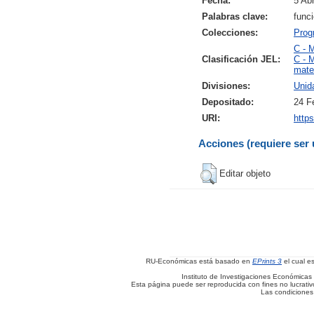
Fecha:
5 Abr
Palabras clave:
func
Colecciones:
Prog
C - 
Clasificación JEL:
C - 
mate
Divisiones:
Unid
Depositado:
24 F
URI:
https
Acciones (requiere ser 
Editar objeto
RU-Económicas está basado en
EPrints 3
el cual e
Instituto de Investigaciones Económicas 
Esta página puede ser reproducida con fines no lucrativos
Las condiciones