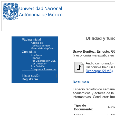
Utilidad y fu
Página Inicial
Acerca de
Políticas de uso
Manual de depósito
Bravo Benítez, Ernesto
;
Gó
Consultas
la economía matemática en 
Por Autor
Por Año
Por Clasificación JEL
Audio comprimido (
Por Colección
Por División
Disponible bajo un 
Búsqueda Avanzada
Descargar (21MB)
Iniciar sesión
Registrarse
Resumen
Espacio radiofónico semanal,
académicos y actores de la r
informativas. Conductor: Ir
Tipo de
Audi
Documento: