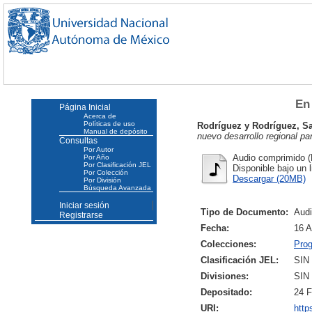
En
Página Inicial
Acerca de
Políticas de uso
Rodríguez y Rodríguez, S
Manual de depósito
nuevo desarrollo regional pa
Consultas
Por Autor
Audio comprimido (
Por Año
Por Clasificación JEL
Disponible bajo un 
Por Colección
Descargar (20MB)
Por División
Búsqueda Avanzada
Iniciar sesión
Tipo de Documento:
Aud
Registrarse
Fecha:
16 A
Colecciones:
Pro
Clasificación JEL:
SIN
Divisiones:
SIN
Depositado:
24 F
URI:
http