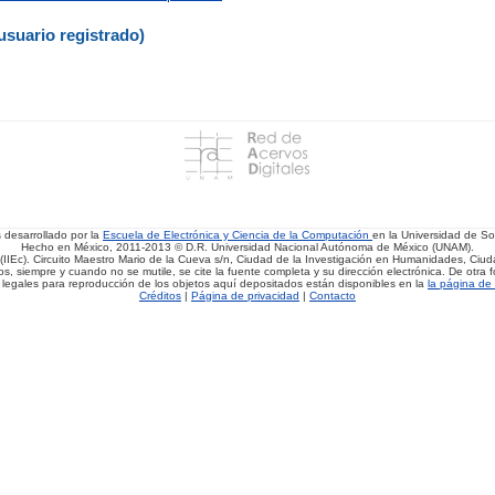
usuario registrado)
s desarrollado por la
Escuela de Electrónica y Ciencia de la Computación
en la Universidad de 
Hecho en México, 2011-2013 © D.R. Universidad Nacional Autónoma de México (UNAM).
(IIEc). Circuito Maestro Mario de la Cueva s/n, Ciudad de la Investigación en Humanidades, Ciuda
, siempre y cuando no se mutile, se cite la fuente completa y su dirección electrónica. De otra fo
 legales para reproducción de los objetos aquí depositados están disponibles en la
la página de 
Créditos
|
Página de privacidad
|
Contacto