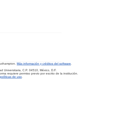
Southampton.
Más información y créditos del software
.
d Universitaria, C.P. 04510, México, D.F.
rma requiere permiso previo por escrito de la institución.
políticas de uso
.