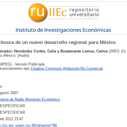
 busca de un nuevo desarrollo regional para México
alvador
;
Hernández Cortés, Celia
y
Bustamante Lemus, Carlos
(2007):
En 
ra México.
[Audio]
MPEG) - Versión Publicada
licenciamiento tipo
Creative Commons Atribución-No Comercial
.
io
gosto 2007
grama de Radio Momento Económico
 ESPECIFICAR
 ESPECIFICAR
eb 2012 23:47
s://ru.iiec.unam.mx:80/id/eprint/786