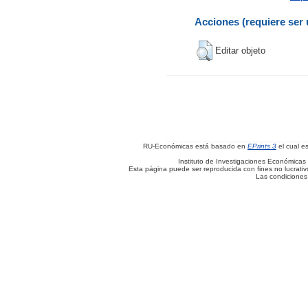
Acciones (requiere ser 
Editar objeto
RU-Económicas está basado en
EPrints 3
el cual e
Instituto de Investigaciones Económicas 
Esta página puede ser reproducida con fines no lucrativos
Las condiciones