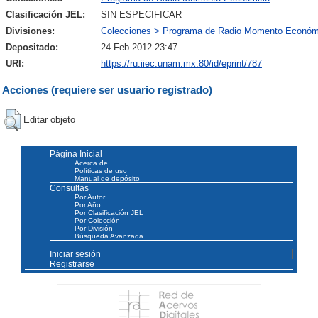
Clasificación JEL:
SIN ESPECIFICAR
Divisiones:
Colecciones > Programa de Radio Momento Económ
Depositado:
24 Feb 2012 23:47
URI:
https://ru.iiec.unam.mx:80/id/eprint/787
Acciones (requiere ser usuario registrado)
Editar objeto
Página Inicial
Acerca de
Políticas de uso
Manual de depósito
Consultas
Por Autor
Por Año
Por Clasificación JEL
Por Colección
Por División
Búsqueda Avanzada
Iniciar sesión
Registrarse