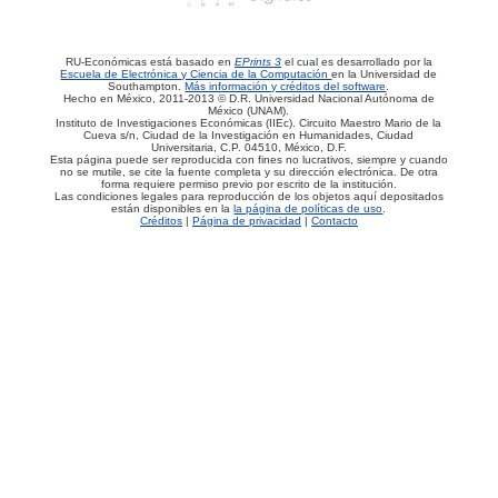
RU-Económicas está basado en
EPrints 3
el cual es desarrollado por la
Escuela de Electrónica y Ciencia de la Computación
en la Universidad de
Southampton.
Más información y créditos del software
.
Hecho en México, 2011-2013 © D.R. Universidad Nacional Autónoma de
México (UNAM).
Instituto de Investigaciones Económicas (IIEc). Circuito Maestro Mario de la
Cueva s/n, Ciudad de la Investigación en Humanidades, Ciudad
Universitaria, C.P. 04510, México, D.F.
Esta página puede ser reproducida con fines no lucrativos, siempre y cuando
no se mutile, se cite la fuente completa y su dirección electrónica. De otra
forma requiere permiso previo por escrito de la institución.
Las condiciones legales para reproducción de los objetos aquí depositados
están disponibles en la
la página de políticas de uso
.
Créditos
|
Página de privacidad
|
Contacto