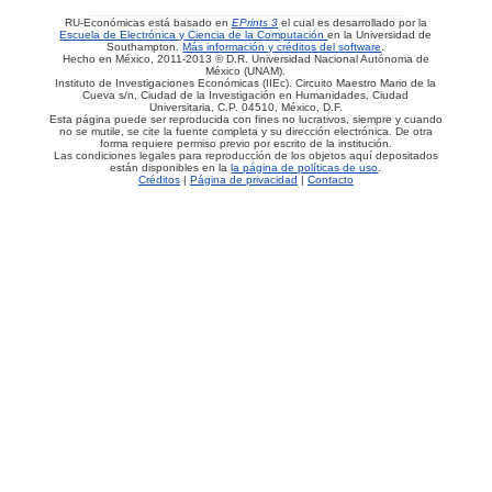
RU-Económicas está basado en
EPrints 3
el cual es desarrollado por la
Escuela de Electrónica y Ciencia de la Computación
en la Universidad de
Southampton.
Más información y créditos del software
.
Hecho en México, 2011-2013 © D.R. Universidad Nacional Autónoma de
México (UNAM).
Instituto de Investigaciones Económicas (IIEc). Circuito Maestro Mario de la
Cueva s/n, Ciudad de la Investigación en Humanidades, Ciudad
Universitaria, C.P. 04510, México, D.F.
Esta página puede ser reproducida con fines no lucrativos, siempre y cuando
no se mutile, se cite la fuente completa y su dirección electrónica. De otra
forma requiere permiso previo por escrito de la institución.
Las condiciones legales para reproducción de los objetos aquí depositados
están disponibles en la
la página de políticas de uso
.
Créditos
|
Página de privacidad
|
Contacto