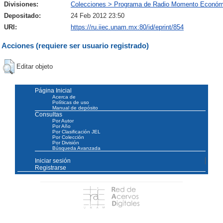
Divisiones:
Colecciones > Programa de Radio Momento Económ
Depositado:
24 Feb 2012 23:50
URI:
https://ru.iiec.unam.mx:80/id/eprint/854
Acciones (requiere ser usuario registrado)
Editar objeto
Página Inicial
Acerca de
Políticas de uso
Manual de depósito
Consultas
Por Autor
Por Año
Por Clasificación JEL
Por Colección
Por División
Búsqueda Avanzada
Iniciar sesión
Registrarse