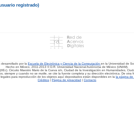
usuario registrado)
s desarrollado por la
Escuela de Electrónica y Ciencia de la Computación
en la Universidad de 
Hecho en México, 2011-2013 © D.R. Universidad Nacional Autónoma de México (UNAM).
(IIEc). Circuito Maestro Mario de la Cueva s/n, Ciudad de la Investigación en Humanidades, Ciuda
, siempre y cuando no se mutile, se cite la fuente completa y su dirección electrónica. De otra fo
 legales para reproducción de los objetos aquí depositados están disponibles en la
la página de 
Créditos
|
Página de privacidad
|
Contacto