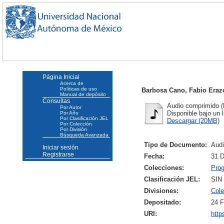
Página Inicial
Acerca de
Políticas de uso
Barbosa Cano, Fabio Eraz
Manual de depósito
Consultas
Audio comprimido (
Por Autor
Disponible bajo un 
Por Año
Por Clasificación JEL
Descargar (20MB)
Por Colección
Por División
Búsqueda Avanzada
Tipo de Documento:
Aud
Iniciar sesión
Registrarse
Fecha:
31 D
Colecciones:
Pro
Clasificación JEL:
SIN
Divisiones:
Col
Depositado:
24 F
URI:
http