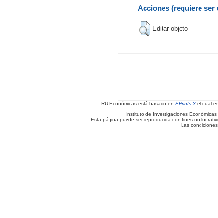
Acciones (requiere ser 
Editar objeto
RU-Económicas está basado en
EPrints 3
el cual e
Instituto de Investigaciones Económicas 
Esta página puede ser reproducida con fines no lucrativos
Las condiciones