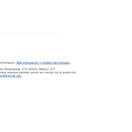
Southampton.
Más información y créditos del software
.
d Universitaria, C.P. 04510, México, D.F.
rma requiere permiso previo por escrito de la institución.
políticas de uso
.