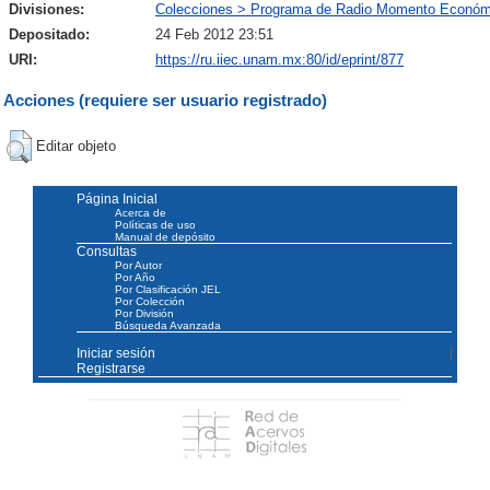
Divisiones:
Colecciones > Programa de Radio Momento Económ
Depositado:
24 Feb 2012 23:51
URI:
https://ru.iiec.unam.mx:80/id/eprint/877
Acciones (requiere ser usuario registrado)
Editar objeto
Página Inicial
Acerca de
Políticas de uso
Manual de depósito
Consultas
Por Autor
Por Año
Por Clasificación JEL
Por Colección
Por División
Búsqueda Avanzada
Iniciar sesión
Registrarse