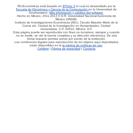
RU-Económicas está basado en
EPrints 3
el cual es desarrollado por la
Escuela de Electrónica y Ciencia de la Computación
en la Universidad de
Southampton.
Más información y créditos del software
.
Hecho en México, 2011-2013 © D.R. Universidad Nacional Autónoma de
México (UNAM).
Instituto de Investigaciones Económicas (IIEc). Circuito Maestro Mario de la
Cueva s/n, Ciudad de la Investigación en Humanidades, Ciudad
Universitaria, C.P. 04510, México, D.F.
Esta página puede ser reproducida con fines no lucrativos, siempre y cuando
no se mutile, se cite la fuente completa y su dirección electrónica. De otra
forma requiere permiso previo por escrito de la institución.
Las condiciones legales para reproducción de los objetos aquí depositados
están disponibles en la
la página de políticas de uso
.
Créditos
|
Página de privacidad
|
Contacto