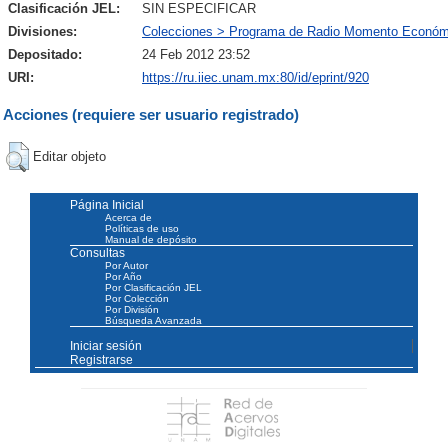
Clasificación JEL:
SIN ESPECIFICAR
Divisiones:
Colecciones > Programa de Radio Momento Económ
Depositado:
24 Feb 2012 23:52
URI:
https://ru.iiec.unam.mx:80/id/eprint/920
Acciones (requiere ser usuario registrado)
Editar objeto
Página Inicial
Acerca de
Políticas de uso
Manual de depósito
Consultas
Por Autor
Por Año
Por Clasificación JEL
Por Colección
Por División
Búsqueda Avanzada
Iniciar sesión
Registrarse