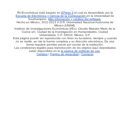
RU-Económicas está basado en
EPrints 3
el cual es desarrollado por la
Escuela de Electrónica y Ciencia de la Computación
en la Universidad de
Southampton.
Más información y créditos del software
.
Hecho en México, 2011-2013 © D.R. Universidad Nacional Autónoma de
México (UNAM).
Instituto de Investigaciones Económicas (IIEc). Circuito Maestro Mario de la
Cueva s/n, Ciudad de la Investigación en Humanidades, Ciudad
Universitaria, C.P. 04510, México, D.F.
Esta página puede ser reproducida con fines no lucrativos, siempre y cuando
no se mutile, se cite la fuente completa y su dirección electrónica. De otra
forma requiere permiso previo por escrito de la institución.
Las condiciones legales para reproducción de los objetos aquí depositados
están disponibles en la
la página de políticas de uso
.
Créditos
|
Página de privacidad
|
Contacto