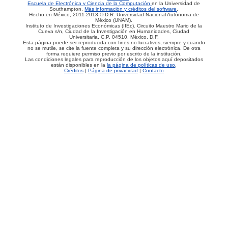
Escuela de Electrónica y Ciencia de la Computación
en la Universidad de
Southampton.
Más información y créditos del software
.
Hecho en México, 2011-2013 © D.R. Universidad Nacional Autónoma de
México (UNAM).
Instituto de Investigaciones Económicas (IIEc). Circuito Maestro Mario de la
Cueva s/n, Ciudad de la Investigación en Humanidades, Ciudad
Universitaria, C.P. 04510, México, D.F.
Esta página puede ser reproducida con fines no lucrativos, siempre y cuando
no se mutile, se cite la fuente completa y su dirección electrónica. De otra
forma requiere permiso previo por escrito de la institución.
Las condiciones legales para reproducción de los objetos aquí depositados
están disponibles en la
la página de políticas de uso
.
Créditos
|
Página de privacidad
|
Contacto