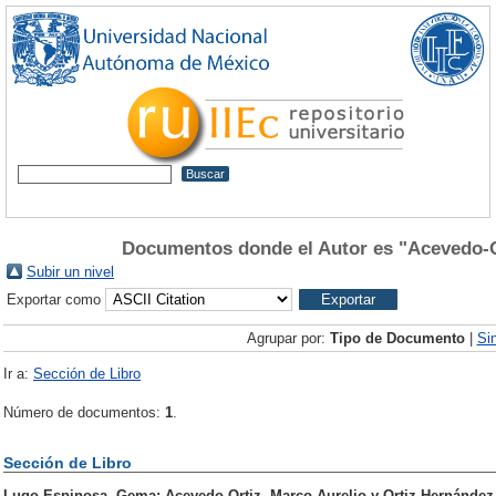
Documentos donde el Autor es "
Acevedo-O
Subir un nivel
Exportar como
Agrupar por:
Tipo de Documento
|
Si
Ir a:
Sección de Libro
Número de documentos:
1
.
Sección de Libro
Lugo-Espinosa, Gema
;
Acevedo-Ortiz, Marco Aurelio
y
Ortiz Hernández