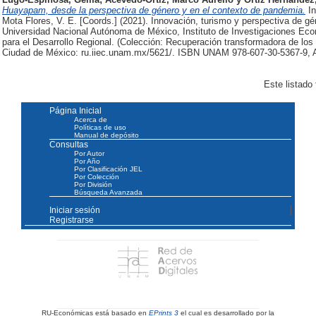
Huayapam, desde la perspectiva de género y en el contexto de pandemia.
In
Mota Flores, V. E. [Coords.] (2021). Innovación, turismo y perspectiva de géne
Universidad Nacional Autónoma de México, Instituto de Investigaciones Ec
para el Desarrollo Regional. (Colección: Recuperación transformadora de los t
Ciudad de México: ru.iiec.unam.mx/5621/. ISBN UNAM 978-607-30-5367-9
Este listado
Página Inicial
Acerca de
Políticas de uso
Manual de depósito
Consultas
Por Autor
Por Año
Por Clasificación JEL
Por Colección
Por División
Búsqueda Avanzada
Iniciar sesión
Registrarse
RU-Económicas está basado en
EPrints 3
el cual es desarrollado por la