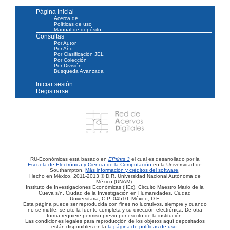
Página Inicial
Acerca de
Políticas de uso
Manual de depósito
Consultas
Por Autor
Por Año
Por Clasificación JEL
Por Colección
Por División
Búsqueda Avanzada
Iniciar sesión
Registrarse
RU-Económicas está basado en
EPrints 3
el cual es desarrollado por la
Escuela de Electrónica y Ciencia de la Computación
en la Universidad de
Southampton.
Más información y créditos del software
.
Hecho en México, 2011-2013 © D.R. Universidad Nacional Autónoma de
México (UNAM).
Instituto de Investigaciones Económicas (IIEc). Circuito Maestro Mario de la
Cueva s/n, Ciudad de la Investigación en Humanidades, Ciudad
Universitaria, C.P. 04510, México, D.F.
Esta página puede ser reproducida con fines no lucrativos, siempre y cuando
no se mutile, se cite la fuente completa y su dirección electrónica. De otra
forma requiere permiso previo por escrito de la institución.
Las condiciones legales para reproducción de los objetos aquí depositados
están disponibles en la
la página de políticas de uso
.