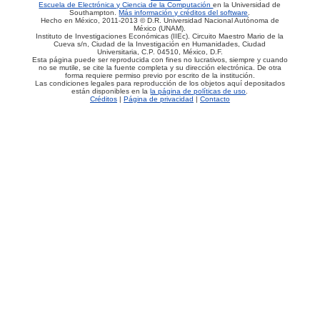
Escuela de Electrónica y Ciencia de la Computación
en la Universidad de
Southampton.
Más información y créditos del software
.
Hecho en México, 2011-2013 © D.R. Universidad Nacional Autónoma de
México (UNAM).
Instituto de Investigaciones Económicas (IIEc). Circuito Maestro Mario de la
Cueva s/n, Ciudad de la Investigación en Humanidades, Ciudad
Universitaria, C.P. 04510, México, D.F.
Esta página puede ser reproducida con fines no lucrativos, siempre y cuando
no se mutile, se cite la fuente completa y su dirección electrónica. De otra
forma requiere permiso previo por escrito de la institución.
Las condiciones legales para reproducción de los objetos aquí depositados
están disponibles en la
la página de políticas de uso
.
Créditos
|
Página de privacidad
|
Contacto