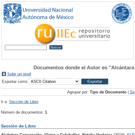
Documentos donde el Autor es "
Alcántara
Subir un nivel
Exportar como
Agrupar por:
Tipo de Documento
|
Si
Ir a:
Sección de Libro
Número de documentos:
1
.
Sección de Libro
Alcántara Concepción, Víctor
y
Coloballes, Natalia Verónica
(2019):
ELE