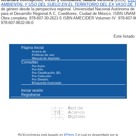
AMBIENTAL Y USO DEL SUELO EN EL TERRITORIO DEL EX VASO DE
de género desde la perspectiva regional. Universidad Nacional Autónoma d
para el Desarrollo Regional A.C, Coeditores, Ciudad de México. ISBN UN
Obra completa: 978-607-30-2621-5 ISBN AMECIDER Volumen IV: 978-607-
978-607-8632-06-0
Este listado
Página Inicial
Acerca de
Políticas de uso
Manual de depósito
Consultas
Por Autor
Por Año
Por Clasificación JEL
Por Colección
Por División
Búsqueda Avanzada
Iniciar sesión
Registrarse
RU-Económicas está basado en
EPrints 3
el cual es desarrollado por la