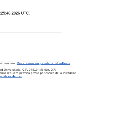
:25:46 2026 UTC
.
Southampton.
Más información y créditos del software
.
d Universitaria, C.P. 04510, México, D.F.
rma requiere permiso previo por escrito de la institución.
políticas de uso
.