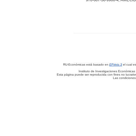
RU-Económicas está basado en
EPrints 3
el cual e
Instituto de Investigaciones Económicas 
Esta página puede ser reproducida con fines no lucrativos
Las condiciones