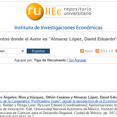
tos donde el Autor es "
Almaraz López, David Eduardo
"
Atom
RSS 1.0
Agrupar por:
Tipo de Documento
|
Sin Agrupar
os Ángeles
;
Ríos y Vázquez, Othón Cesáreo
y
Almaraz López, David Edu
to de la Cooperativa “Purificadora Yaato”, desde la perspectiva de la Economí
, Roldán y Rózga Luter, Ryszard Edward [Coordinadores]: Aproximaciones te
os de innovación. Edit. Universidad Nacional Autónoma de México, Instituto d
xicana de Ciencias para el Desarrollo Regional, Ciudad de México, pp. 24
ER 978-607-8632-49-7