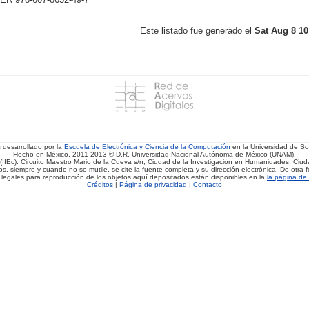
Este listado fue generado el
Sat Aug 8 10
s desarrollado por la
Escuela de Electrónica y Ciencia de la Computación
en la Universidad de 
Hecho en México, 2011-2013 © D.R. Universidad Nacional Autónoma de México (UNAM).
(IIEc). Circuito Maestro Mario de la Cueva s/n, Ciudad de la Investigación en Humanidades, Ciuda
, siempre y cuando no se mutile, se cite la fuente completa y su dirección electrónica. De otra fo
 legales para reproducción de los objetos aquí depositados están disponibles en la
la página de 
Créditos
|
Página de privacidad
|
Contacto