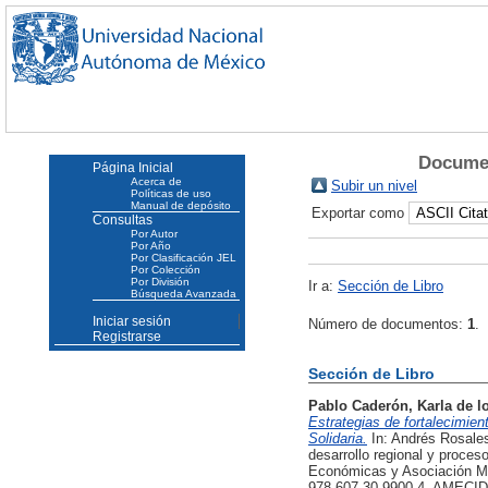
Documen
Página Inicial
Acerca de
Subir un nivel
Políticas de uso
Manual de depósito
Exportar como
Consultas
Por Autor
Por Año
Por Clasificación JEL
Por Colección
Por División
Ir a:
Sección de Libro
Búsqueda Avanzada
Iniciar sesión
Número de documentos:
1
.
Registrarse
Sección de Libro
Pablo Caderón, Karla de l
Estrategias de fortalecimien
Solidaria.
In: Andrés Rosales
desarrollo regional y proces
Económicas y Asociación Me
978-607-30-9900-4, AMECID