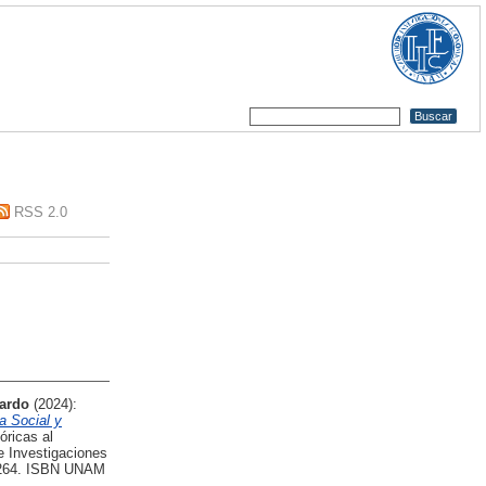
RSS 2.0
ardo
(2024):
a Social y
óricas al
e Investigaciones
7-264. ISBN UNAM