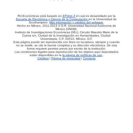
RU-Económicas está basado en
EPrints 3
el cual es desarrollado por la
Escuela de Electrónica y Ciencia de la Computación
en la Universidad de
Southampton.
Más información y créditos del software
.
Hecho en México, 2011-2013 © D.R. Universidad Nacional Autónoma de
México (UNAM).
Instituto de Investigaciones Económicas (IIEc). Circuito Maestro Mario de la
Cueva s/n, Ciudad de la Investigación en Humanidades, Ciudad
Universitaria, C.P. 04510, México, D.F.
Esta página puede ser reproducida con fines no lucrativos, siempre y cuando
no se mutile, se cite la fuente completa y su dirección electrónica. De otra
forma requiere permiso previo por escrito de la institución.
Las condiciones legales para reproducción de los objetos aquí depositados
están disponibles en la
la página de políticas de uso
.
Créditos
|
Página de privacidad
|
Contacto