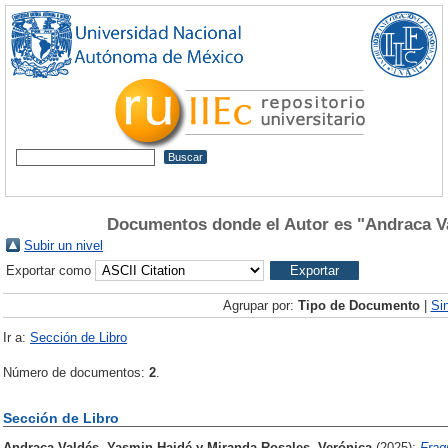
Documentos donde el Autor es "
Andraca V
Subir un nivel
Exportar como
Agrupar por:
Tipo de Documento
|
Si
Ir a:
Sección de Libro
Número de documentos:
2
.
Sección de Libro
Andraca Valdés, Yasmin Haidé
y
Miranda Rosales, Verónica
(2025):
Frag