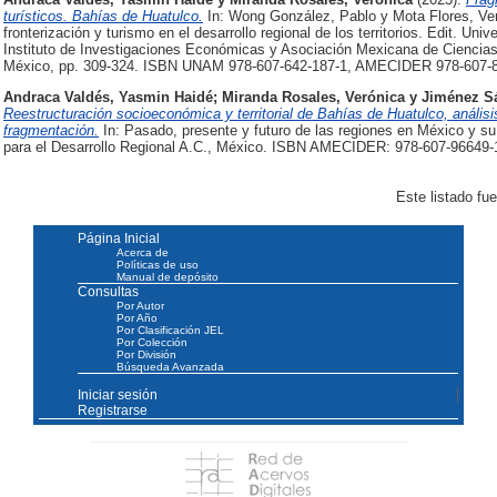
turísticos. Bahías de Huatulco.
In: Wong González, Pablo y Mota Flores, Ven
fronterización y turismo en el desarrollo regional de los territorios. Edit. U
Instituto de Investigaciones Económicas y Asociación Mexicana de Ciencias 
México, pp. 309-324. ISBN UNAM 978-607-642-187-1, AMECIDER 978-607-8
Andraca Valdés, Yasmin Haidé
;
Miranda Rosales, Verónica
y
Jiménez S
Reestructuración socioeconómica y territorial de Bahías de Huatulco, análisi
fragmentación.
In: Pasado, presente y futuro de las regiones en México y s
para el Desarrollo Regional A.C., México. ISBN AMECIDER: 978-607-96649-
Este listado fu
Página Inicial
Acerca de
Políticas de uso
Manual de depósito
Consultas
Por Autor
Por Año
Por Clasificación JEL
Por Colección
Por División
Búsqueda Avanzada
Iniciar sesión
Registrarse