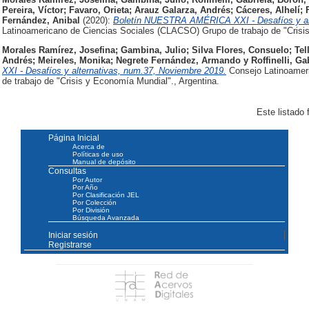
Pereira, Víctor
;
Favaro, Orieta
;
Arauz Galarza, Andrés
;
Cáceres, Alhelí
;
Fernández, Anibal
(2020):
Boletín NUESTRA AMÉRICA XXI - Desafíos y alt
Latinoamericano de Ciencias Sociales (CLACSO) Grupo de trabajo de "Crisis
Morales Ramírez, Josefina
;
Gambina, Julio
;
Silva Flores, Consuelo
;
Tel
Andrés
;
Meireles, Monika
;
Negrete Fernández, Armando
y
Roffinelli, Ga
XXI - Desafíos y alternativas, num.37, Noviembre 2019.
Consejo Latinoamer
de trabajo de "Crisis y Economía Mundial"., Argentina.
Este listado
Página Inicial
Acerca de
Políticas de uso
Manual de depósito
Consultas
Por Autor
Por Año
Por Clasificación JEL
Por Colección
Por División
Búsqueda Avanzada
Iniciar sesión
Registrarse