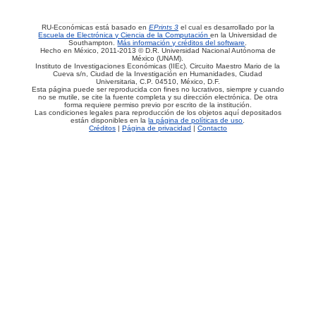
RU-Económicas está basado en
EPrints 3
el cual es desarrollado por la
Escuela de Electrónica y Ciencia de la Computación
en la Universidad de
Southampton.
Más información y créditos del software
.
Hecho en México, 2011-2013 © D.R. Universidad Nacional Autónoma de
México (UNAM).
Instituto de Investigaciones Económicas (IIEc). Circuito Maestro Mario de la
Cueva s/n, Ciudad de la Investigación en Humanidades, Ciudad
Universitaria, C.P. 04510, México, D.F.
Esta página puede ser reproducida con fines no lucrativos, siempre y cuando
no se mutile, se cite la fuente completa y su dirección electrónica. De otra
forma requiere permiso previo por escrito de la institución.
Las condiciones legales para reproducción de los objetos aquí depositados
están disponibles en la
la página de políticas de uso
.
Créditos
|
Página de privacidad
|
Contacto