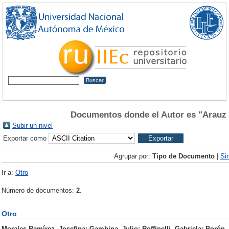
Documentos donde el Autor es "
Arauz 
Subir un nivel
Exportar como
Agrupar por:
Tipo de Documento
|
Si
Ir a:
Otro
Número de documentos:
2
.
Otro
Morales Ramírez, Josefina
;
Gambina, Julio
;
Roffinelli, Gabriela
;
Borón, 