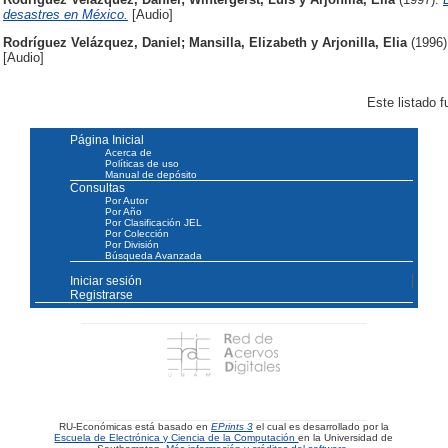
desastres en México.
[Audio]
Rodríguez Velázquez, Daniel
;
Mansilla, Elizabeth
y
Arjonilla, Elia
(1996
[Audio]
Este listado 
Página Inicial
Acerca de
Políticas de uso
Manual de depósito
Consultas
Por Autor
Por Año
Por Clasificación JEL
Por Colección
Por División
Búsqueda Avanzada
Iniciar sesión
Registrarse
RU-Económicas está basado en
EPrints 3
el cual es desarrollado por la
Escuela de Electrónica y Ciencia de la Computación
en la Universidad de