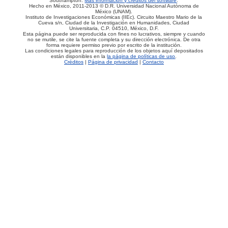
Southampton.
Más información y créditos del software
.
Hecho en México, 2011-2013 © D.R. Universidad Nacional Autónoma de
México (UNAM).
Instituto de Investigaciones Económicas (IIEc). Circuito Maestro Mario de la
Cueva s/n, Ciudad de la Investigación en Humanidades, Ciudad
Universitaria, C.P. 04510, México, D.F.
Esta página puede ser reproducida con fines no lucrativos, siempre y cuando
no se mutile, se cite la fuente completa y su dirección electrónica. De otra
forma requiere permiso previo por escrito de la institución.
Las condiciones legales para reproducción de los objetos aquí depositados
están disponibles en la
la página de políticas de uso
.
Créditos
|
Página de privacidad
|
Contacto