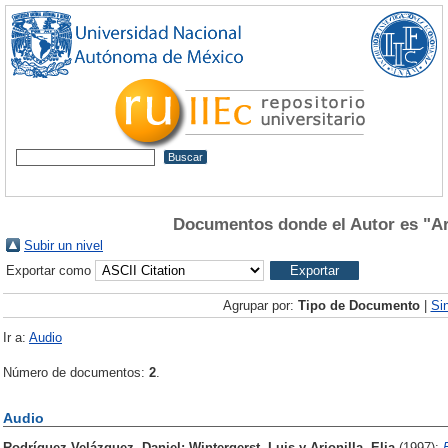
Documentos donde el Autor es "
Ar
Subir un nivel
Exportar como
Agrupar por:
Tipo de Documento
|
Si
Ir a:
Audio
Número de documentos:
2
.
Audio
Rodríguez Velázquez, Daniel
;
Wintergerst, Luis
y
Arjonilla, Elia
(1997):