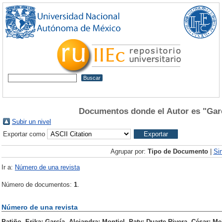
Documentos donde el Autor es "
Gar
Subir un nivel
Exportar como
Agrupar por:
Tipo de Documento
|
Si
Ir a:
Número de una revista
Número de documentos:
1
.
Número de una revista
Patiño, Erika
;
García, Alejandra
;
Montiel, Paty
;
Duarte Rivera, César
;
Me