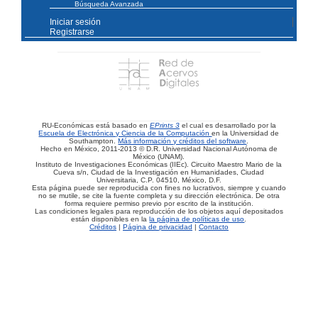
Búsqueda Avanzada
Iniciar sesión
Registrarse
RU-Económicas está basado en
EPrints 3
el cual es desarrollado por la
Escuela de Electrónica y Ciencia de la Computación
en la Universidad de
Southampton.
Más información y créditos del software
.
Hecho en México, 2011-2013 © D.R. Universidad Nacional Autónoma de
México (UNAM).
Instituto de Investigaciones Económicas (IIEc). Circuito Maestro Mario de la
Cueva s/n, Ciudad de la Investigación en Humanidades, Ciudad
Universitaria, C.P. 04510, México, D.F.
Esta página puede ser reproducida con fines no lucrativos, siempre y cuando
no se mutile, se cite la fuente completa y su dirección electrónica. De otra
forma requiere permiso previo por escrito de la institución.
Las condiciones legales para reproducción de los objetos aquí depositados
están disponibles en la
la página de políticas de uso
.
Créditos
|
Página de privacidad
|
Contacto