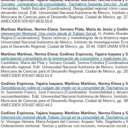
Sociales, comparativo de comunidades: Tlachaloya Segunda Sección, Jicalt
Fernández, Yedith Betzabé [Coordinadora]: Desigualdad regional cómo causa
desarrollo social. Edit. Universidad Nacional Autónoma de México, Institut
Mexicana de Ciencias para el Desarrollo Regional, Ciudad de México, pp. 
AMECIDER 978-607-8632-55-8
Martínez Martínez, Norma Elena
;
Serrano Plata, María de Jesús
y
Godín
intervención Regional. Una visión desde el Trabajo Social.
In: Andrés Rosale
Regina [Coordinadores]: Bases teóricas y metodologías de la dinámica region
Universidad Nacional Autónoma de México, Instituto de Investigaciones Ec
para el Desarrollo Regional, Ciudad de México, pp. 33-44. ISBN UNAM 978
Martínez Martínez, Norma Elena
;
Godínez Espinosa, Yajaira Isayana
y
S
participación comunitaria en la preservación de costumbres y tradiciones e
Cantellano, María del Pilar y Serrano Oswald, Serena Eréndira [Coordinadora
desarrollo regional. Edit. Universidad Nacional Autónoma de México, Instit
Mexicana de Ciencias para el Desarrollo Regional, Ciudad de México, pp. 
AMECIDER 978-607-8632-51-0
Godínez Espinosa, Yajaira Isayana
;
Martínez Martínez, Norma Elena
y
S
Sensibilización sobre el cuidado del medio en la comunidad de Tlachaloya se
In: Sarmiento Franco, José Francisco [Coordinador]: Sostenibilidad y desarro
socioambientales. Edit. Universidad Nacional Autónoma de México, Institut
Mexicana de Ciencias para el Desarrollo Regional, Ciudad de México, pp. 
AMECIDER 978-607-8632-44-2
Godínez Espinosa, Yajaira Isayana
;
Martínez Martínez, Norma Elena
y
S
Intervención regional desde Trabajo Social en la comunidad de Tlachaloya se
In: Venegas Herrera, María Amparo del Carmen; Amparo Tello, Dagoberto y Ma
Ordenamiento territorial. Teorías y políticas con inclusión, innovación soc