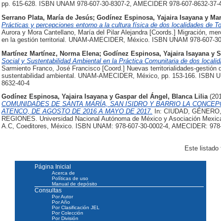
pp. 615-628. ISBN UNAM 978-607-30-8307-2, AMECIDER 978-607-8632-37-
Serrano Plata, María de Jesús
;
Godínez Espinosa, Yajaira Isayana
y
Mar
Prácticas y percepciones entorno a la cultura física de dos localidades de T
Aurora y Mora Cantellano, María del Pilar Alejandra [Coords.] Migración, mer
en la gestión territorial. UNAM-AMECIDER, México. ISBN UNAM 978-607-3
Martínez Martínez, Norma Elena
;
Godínez Espinosa, Yajaira Isayana
y
S
Social y Sustentabilidad Ambiental en la Práctica Comunitaria de dos localid
Sarmiento Franco, José Francisco [Coord.] Nuevas territorialidades-gestión de
sustentabilidad ambiental. UNAM-AMECIDER, México, pp. 153-166. ISBN
8632-40-4
Godínez Espinosa, Yajaira Isayana
y
Gaspar del Ángel, Blanca Lilia
(20
COMUNIDADES DE SANTA MARÍA, SAN ISIDRO Y BARRIO LA CONCEP
ATENCO, DE AGOSTO DE 2016 A MAYO DE 2017.
In: CIUDAD, GÉNERO
REGIONES. Universidad Nacional Autónoma de México y Asociación Mexicana
A.C, Coeditores, México. ISBN UNAM: 978-607-30-0002-4, AMECIDER: 978
Este listado
Página Inicial
Acerca de
Políticas de uso
Manual de depósito
Consultas
Por Autor
Por Año
Por Clasificación JEL
Por Colección
Por División