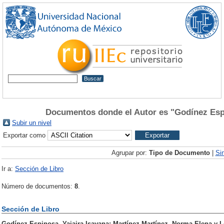
Documentos donde el Autor es "
Godínez Espi
Subir un nivel
Exportar como
Agrupar por:
Tipo de Documento
|
Si
Ir a:
Sección de Libro
Número de documentos:
8
.
Sección de Libro
Godínez Espinosa, Yajaira Isayana
;
Martínez Martínez, Norma Elena
y
L