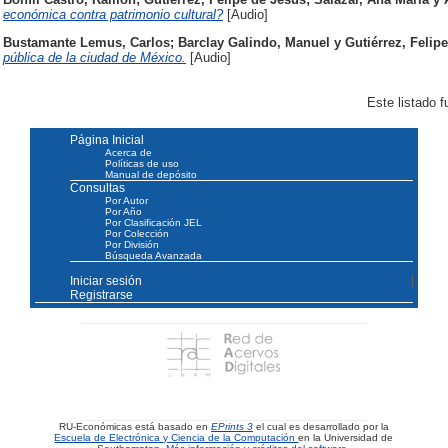
económica contra patrimonio cultural?
[Audio]
Bustamante Lemus, Carlos
;
Barclay Galindo, Manuel
y
Gutiérrez, Felip
pública de la ciudad de México.
[Audio]
Este listado 
Página Inicial
Acerca de
Políticas de uso
Manual de depósito
Consultas
Por Autor
Por Año
Por Clasificación JEL
Por Colección
Por División
Búsqueda Avanzada
Iniciar sesión
Registrarse
RU-Económicas está basado en
EPrints 3
el cual es desarrollado por la
Escuela de Electrónica y Ciencia de la Computación
en la Universidad de