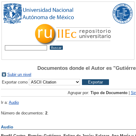
Documentos donde el Autor es "
Gutiérre
Subir un nivel
Exportar como
Agrupar por:
Tipo de Documento
|
Si
Ir a:
Audio
Número de documentos:
2
.
Audio
Bonfil Castro, Ramón
;
Gutiérrez, Felipe de Jesús
;
Salazar, Ana María
y