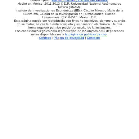
Southampton.
Más información y créditos del software
.
Hecho en México, 2011-2013 © D.R. Universidad Nacional Autónoma de
México (UNAM).
Instituto de Investigaciones Económicas (IIEc). Circuito Maestro Mario de la
Cueva s/n, Ciudad de la Investigación en Humanidades, Ciudad
Universitaria, C.P. 04510, México, D.F.
Esta página puede ser reproducida con fines no lucrativos, siempre y cuando
no se mutile, se cite la fuente completa y su dirección electrónica. De otra
forma requiere permiso previo por escrito de la institución.
Las condiciones legales para reproducción de los objetos aquí depositados
están disponibles en la
la página de políticas de uso
.
Créditos
|
Página de privacidad
|
Contacto