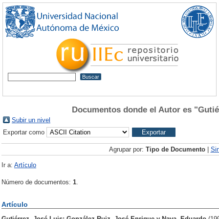
Documentos donde el Autor es "
Gutié
Subir un nivel
Exportar como
Agrupar por:
Tipo de Documento
|
Si
Ir a:
Artículo
Número de documentos:
1
.
Artículo
Gutiérrez, José Luis
;
González Ruiz, José Enrique
y
Nava, Eduardo
(19