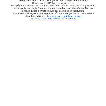
Cueva s/n, Ciudad de la Investigación en Humanidades, Ciudad
Universitaria, C.P. 04510, México, D.F.
Esta página puede ser reproducida con fines no lucrativos, siempre y cuando
no se mutile, se cite la fuente completa y su dirección electrónica. De otra
forma requiere permiso previo por escrito de la institución.
Las condiciones legales para reproducción de los objetos aquí depositados
están disponibles en la
la página de políticas de uso
.
Créditos
|
Página de privacidad
|
Contacto