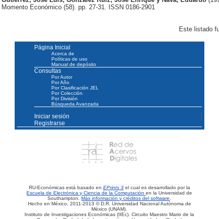
Momento Económico (58). pp. 27-31. ISSN 0186-2901
Este listado 
Página Inicial
Acerca de
Políticas de uso
Manual de depósito
Consultas
Por Autor
Por Año
Por Clasificación JEL
Por Colección
Por División
Búsqueda Avanzada
Iniciar sesión
Registrarse
RU-Económicas está basado en
EPrints 3
el cual es desarrollado por la
Escuela de Electrónica y Ciencia de la Computación
en la Universidad de
Southampton.
Más información y créditos del software
.
Hecho en México, 2011-2013 © D.R. Universidad Nacional Autónoma de
México (UNAM).
Instituto de Investigaciones Económicas (IIEc). Circuito Maestro Mario de la