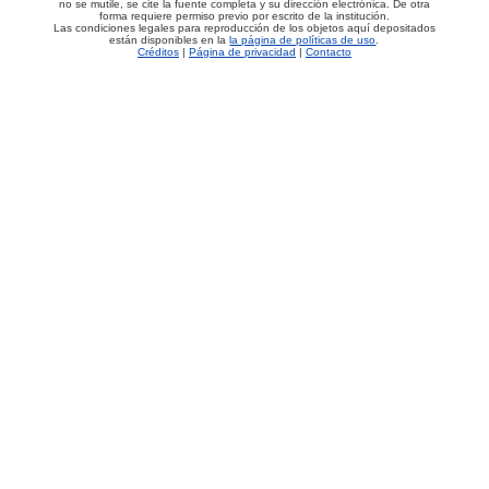
no se mutile, se cite la fuente completa y su dirección electrónica. De otra
forma requiere permiso previo por escrito de la institución.
Las condiciones legales para reproducción de los objetos aquí depositados
están disponibles en la
la página de políticas de uso
.
Créditos
|
Página de privacidad
|
Contacto