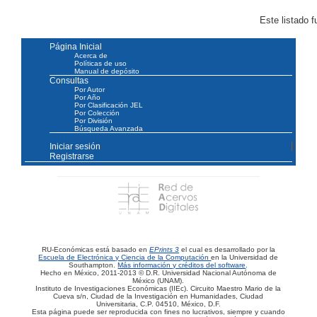
Este listado 
Página Inicial
Acerca de
Políticas de uso
Manual de depósito
Consultas
Por Autor
Por Año
Por Clasificación JEL
Por Colección
Por División
Búsqueda Avanzada
Iniciar sesión
Registrarse
RU-Económicas está basado en
EPrints 3
el cual es desarrollado por la
Escuela de Electrónica y Ciencia de la Computación
en la Universidad de
Southampton.
Más información y créditos del software
.
Hecho en México, 2011-2013 © D.R. Universidad Nacional Autónoma de
México (UNAM).
Instituto de Investigaciones Económicas (IIEc). Circuito Maestro Mario de la
Cueva s/n, Ciudad de la Investigación en Humanidades, Ciudad
Universitaria, C.P. 04510, México, D.F.
Esta página puede ser reproducida con fines no lucrativos, siempre y cuando