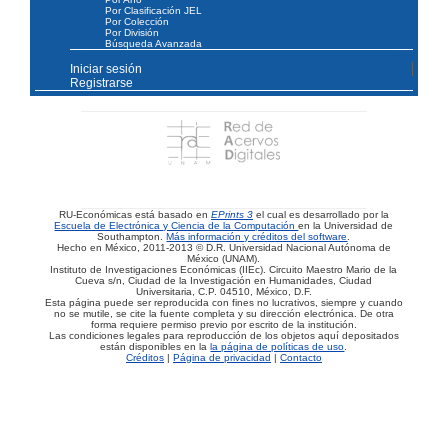
Por Clasificación JEL
Por Colección
Por División
Búsqueda Avanzada
Iniciar sesión
Registrarse
RU-Económicas está basado en
EPrints 3
el cual es desarrollado por la
Escuela de Electrónica y Ciencia de la Computación
en la Universidad de
Southampton.
Más información y créditos del software
.
Hecho en México, 2011-2013 © D.R. Universidad Nacional Autónoma de
México (UNAM).
Instituto de Investigaciones Económicas (IIEc). Circuito Maestro Mario de la
Cueva s/n, Ciudad de la Investigación en Humanidades, Ciudad
Universitaria, C.P. 04510, México, D.F.
Esta página puede ser reproducida con fines no lucrativos, siempre y cuando
no se mutile, se cite la fuente completa y su dirección electrónica. De otra
forma requiere permiso previo por escrito de la institución.
Las condiciones legales para reproducción de los objetos aquí depositados
están disponibles en la
la página de políticas de uso
.
Créditos
|
Página de privacidad
|
Contacto