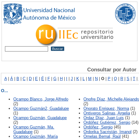
Consultar por Autor
A
|
Á
|
B
|
C
|
D
|
E
|
É
|
F
|
G
|
H
|
I
|
J
|
K
|
L
|
M
|
N
|
O
|
P
|
Q
|
R
|
S
|
T
|
O...
Ocampo Blanco, Jorge Alfredo
Onofre Díaz, Michelle Alejandr
(2)
(2)
Ocampo Guzmán2, Guadalupe
Onorato Enriquez, Norma
(1)
(1)
Ontiveros Salinas, Argelia
(1)
Ocampo Guzmán, Guadalupe
Ordaz Díaz, Juan Luis
(1)
(2)
Ordóñez Gutiérrez, Sergio
(14)
Ocampo Guzmán, Ma.
Ordóñez, Sergio
(45)
Guadalupe
(1)
Ordorika Sacristán, Imanol
(2)
Ocampo Guzmán, María
Ornelas Bernal, Raúl
(41)