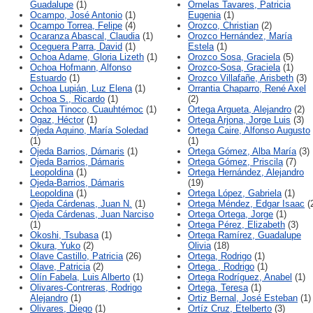
Guadalupe
(1)
Ornelas Tavares, Patricia
Ocampo, José Antonio
(1)
Eugenia
(1)
Ocampo Torrea, Felipe
(4)
Orozco, Christian
(2)
Ocaranza Abascal, Claudia
(1)
Orozco Hernández, María
Oceguera Parra, David
(1)
Estela
(1)
Ochoa Adame, Gloria Lizeth
(1)
Orozco Sosa, Graciela
(5)
Ochoa Hofmann, Alfonso
Orozco-Sosa, Graciela
(1)
Estuardo
(1)
Orozco Villafañe, Arisbeth
(3)
Ochoa Lupián, Luz Elena
(1)
Orrantia Chaparro, René Axel
Ochoa S., Ricardo
(1)
(2)
Ochoa Tinoco, Cuauhtémoc
(1)
Ortega Argueta, Alejandro
(2)
Ogaz, Héctor
(1)
Ortega Arjona, Jorge Luis
(3)
Ojeda Aquino, María Soledad
Ortega Caire, Alfonso Augusto
(1)
(1)
Ojeda Barrios, Dámaris
(1)
Ortega Gómez, Alba María
(3)
Ojeda Barrios, Dámaris
Ortega Gómez, Priscila
(7)
Leopoldina
(1)
Ortega Hernández, Alejandro
Ojeda-Barrios, Dámaris
(19)
Leopoldina
(1)
Ortega López, Gabriela
(1)
Ojeda Cárdenas, Juan N.
(1)
Ortega Méndez, Edgar Isaac
(
Ojeda Cárdenas, Juan Narciso
Ortega Ortega, Jorge
(1)
(1)
Ortega Pérez, Elizabeth
(3)
Okoshi, Tsubasa
(1)
Ortega Ramírez, Guadalupe
Okura, Yuko
(2)
Olivia
(18)
Olave Castillo, Patricia
(26)
Ortega, Rodrigo
(1)
Olave, Patricia
(2)
Ortega , Rodrigo
(1)
Olín Fabela, Luis Alberto
(1)
Ortega Rodríguez, Anabel
(1)
Olivares-Contreras, Rodrigo
Ortega, Teresa
(1)
Alejandro
(1)
Ortiz Bernal, José Esteban
(1)
Olivares, Diego
(1)
Ortíz Cruz, Etelberto
(3)