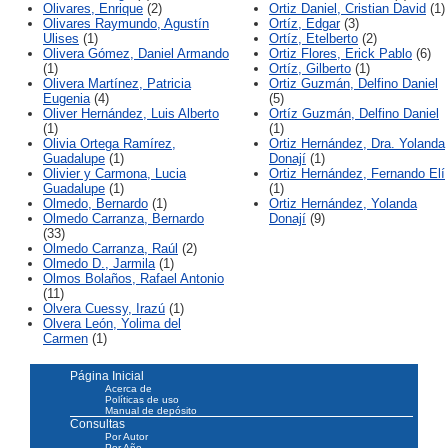
Olivares, Enrique
(2)
Ortiz Daniel, Cristian David
(1)
Olivares Raymundo, Agustín
Ortíz, Edgar
(3)
Ulises
(1)
Ortíz, Etelberto
(2)
Olivera Gómez, Daniel Armando
Ortiz Flores, Erick Pablo
(6)
(1)
Ortíz, Gilberto
(1)
Olivera Martínez, Patricia
Ortiz Guzmán, Delfino Daniel
Eugenia
(4)
(5)
Oliver Hernández, Luis Alberto
Ortíz Guzmán, Delfino Daniel
(1)
(1)
Olivia Ortega Ramírez,
Ortiz Hernández, Dra. Yolanda
Guadalupe
(1)
Donají
(1)
Olivier y Carmona, Lucia
Ortiz Hernández, Fernando Elí
Guadalupe
(1)
(1)
Olmedo, Bernardo
(1)
Ortiz Hernández, Yolanda
Olmedo Carranza, Bernardo
Donají
(9)
(33)
Olmedo Carranza, Raúl
(2)
Olmedo D., Jarmila
(1)
Olmos Bolaños, Rafael Antonio
(11)
Olvera Cuessy, Irazú
(1)
Olvera León, Yolima del
Carmen
(1)
Página Inicial
Acerca de
Políticas de uso
Manual de depósito
Consultas
Por Autor
Por Año