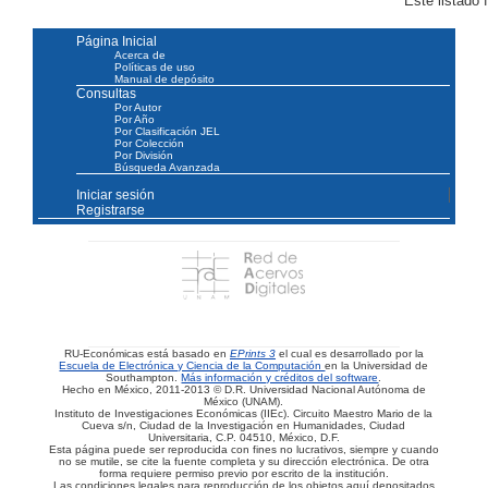
Este listado
Página Inicial
Acerca de
Políticas de uso
Manual de depósito
Consultas
Por Autor
Por Año
Por Clasificación JEL
Por Colección
Por División
Búsqueda Avanzada
Iniciar sesión
Registrarse
RU-Económicas está basado en
EPrints 3
el cual es desarrollado por la
Escuela de Electrónica y Ciencia de la Computación
en la Universidad de
Southampton.
Más información y créditos del software
.
Hecho en México, 2011-2013 © D.R. Universidad Nacional Autónoma de
México (UNAM).
Instituto de Investigaciones Económicas (IIEc). Circuito Maestro Mario de la
Cueva s/n, Ciudad de la Investigación en Humanidades, Ciudad
Universitaria, C.P. 04510, México, D.F.
Esta página puede ser reproducida con fines no lucrativos, siempre y cuando
no se mutile, se cite la fuente completa y su dirección electrónica. De otra
forma requiere permiso previo por escrito de la institución.
Las condiciones legales para reproducción de los objetos aquí depositados