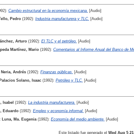
992):
Cambio estructural en la economía mexicana.
[Audio]
Tello, Pedro
(1992):
Industria manufacturera y TLC.
[Audio]
ánchez, Arturo
(1992):
El TLC y el petróleo.
[Audio]
peda Martínez, Mario
(1992):
Comentarios al Informe Anual del Banco de Méx
 Neria, Andrés
(1992):
Finanzas públicas.
[Audio]
Palacios Solano, Isaac
(1992):
Petróleo y TLC.
[Audio]
, Isabel
(1992):
La industria manufacturera.
[Audio]
, Eduardo
(1992):
Empleo y economía informal.
[Audio]
 Luna, Ma. Eugenia
(1992):
Economía del medio ambiente.
[Audio]
Este listado fue generado el
Wed Aug 5 21