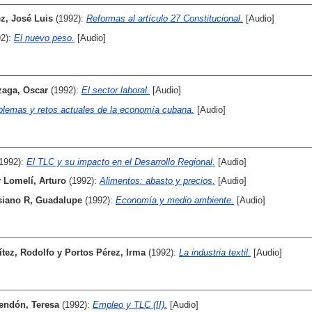
ez, José Luis
(1992):
Reformas al artículo 27 Constitucional.
[Audio]
92):
El nuevo peso.
[Audio]
zaga, Oscar
(1992):
El sector laboral.
[Audio]
blemas y retos actuales de la economía cubana.
[Audio]
(1992):
El TLC y su impacto en el Desarrollo Regional.
[Audio]
y
Lomelí, Arturo
(1992):
Alimentos: abasto y precios.
[Audio]
iano R, Guadalupe
(1992):
Economía y medio ambiente.
[Audio]
ítez, Rodolfo
y
Portos Pérez, Irma
(1992):
La industria textil.
[Audio]
endón, Teresa
(1992):
Empleo y TLC (II).
[Audio]