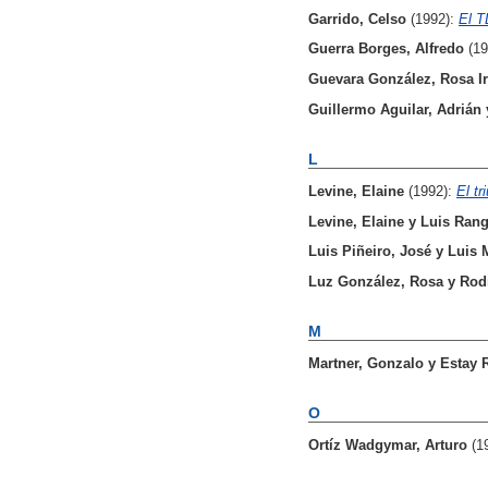
Garrido, Celso
(1992):
El T
Guerra Borges, Alfredo
(1
Guevara González, Rosa Ir
Guillermo Aguilar, Adrián
L
Levine, Elaine
(1992):
El tr
Levine, Elaine
y
Luis Rang
Luis Piñeiro, José
y
Luis 
Luz González, Rosa
y
Rod
M
Martner, Gonzalo
y
Estay 
O
Ortíz Wadgymar, Arturo
(1