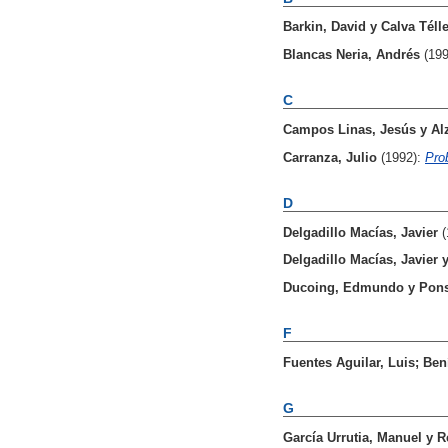
Barkin, David
y
Calva Téll
Blancas Neria, Andrés
(19
C
Campos Linas, Jesús
y
Al
Carranza, Julio
(1992):
Pro
D
Delgadillo Macías, Javier
Delgadillo Macías, Javier
Ducoing, Edmundo
y
Pons
F
Fuentes Aguilar, Luis
;
Ben
G
García Urrutia, Manuel
y
R