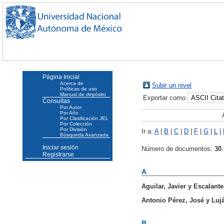
Página Inicial
Acerca de
Subir un nivel
Políticas de uso
Manual de depósito
Exportar como
Consultas
Por Autor
Por Año
Por Clasificación JEL
Por Colección
Por División
Ir a:
A
|
B
|
C
|
D
|
F
|
G
|
L
|
Búsqueda Avanzada
Iniciar sesión
Número de documentos:
30
.
Registrarse
A
Aguilar, Javier
y
Escalante
Antonio Pérez, José
y
Luj
B