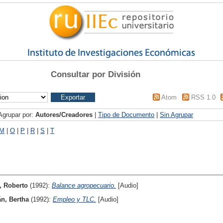
Consultar por División
Atom
RSS 1.0
Agrupar por:
Autores/Creadores
|
Tipo de Documento
|
Sin Agrupar
M
|
O
|
P
|
R
|
S
|
T
, Roberto
(1992):
Balance agropecuario.
[Audio]
án, Bertha
(1992):
Empleo y TLC.
[Audio]