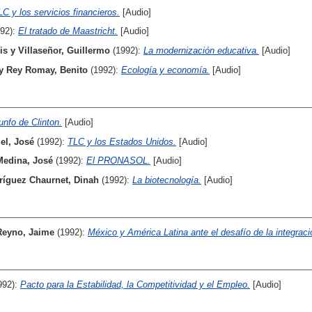
LC y los servicios financieros.
[Audio]
992):
El tratado de Maastricht.
[Audio]
is
y
Villaseñor, Guillermo
(1992):
La modernización educativa.
[Audio]
y
Rey Romay, Benito
(1992):
Ecología y economía.
[Audio]
iunfo de Clinton.
[Audio]
el, José
(1992):
TLC y los Estados Unidos.
[Audio]
Medina, José
(1992):
El PRONASOL.
[Audio]
ríguez Chaurnet, Dinah
(1992):
La biotecnología.
[Audio]
Reyno, Jaime
(1992):
México y América Latina ante el desafío de la integraci
992):
Pacto para la Estabilidad, la Competitividad y el Empleo.
[Audio]