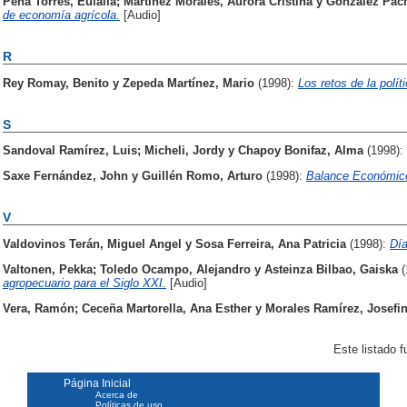
Peña Torres, Eulalia
;
Martínez Morales, Aurora Cristina
y
González Pac
de economía agrícola.
[Audio]
R
Rey Romay, Benito
y
Zepeda Martínez, Mario
(1998):
Los retos de la polít
S
Sandoval Ramírez, Luis
;
Micheli, Jordy
y
Chapoy Bonifaz, Alma
(1998):
Saxe Fernández, John
y
Guillén Romo, Arturo
(1998):
Balance Económico
V
Valdovinos Terán, Miguel Angel
y
Sosa Ferreira, Ana Patricia
(1998):
Día
Valtonen, Pekka
;
Toledo Ocampo, Alejandro
y
Asteinza Bilbao, Gaiska
agropecuario para el Siglo XXI.
[Audio]
Vera, Ramón
;
Ceceña Martorella, Ana Esther
y
Morales Ramírez, Josefi
Este listado 
Página Inicial
Acerca de
Políticas de uso