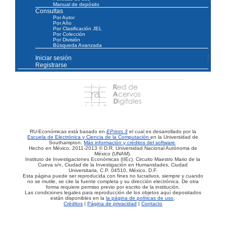
Manual de depósito
Consultas
Por Autor
Por Año
Por Clasificación JEL
Por Colección
Por División
Búsqueda Avanzada
Iniciar sesión
Registrarse
RU-Económicas está basado en
EPrints 3
el cual es desarrollado por la
Escuela de Electrónica y Ciencia de la Computación
en la Universidad de
Southampton.
Más información y créditos del software
.
Hecho en México, 2011-2013 © D.R. Universidad Nacional Autónoma de
México (UNAM).
Instituto de Investigaciones Económicas (IIEc). Circuito Maestro Mario de la
Cueva s/n, Ciudad de la Investigación en Humanidades, Ciudad
Universitaria, C.P. 04510, México, D.F.
Esta página puede ser reproducida con fines no lucrativos, siempre y cuando
no se mutile, se cite la fuente completa y su dirección electrónica. De otra
forma requiere permiso previo por escrito de la institución.
Las condiciones legales para reproducción de los objetos aquí depositados
están disponibles en la
la página de políticas de uso
.
Créditos
|
Página de privacidad
|
Contacto