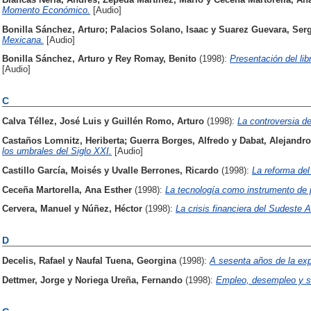
Momento Económico.
[Audio]
Bonilla Sánchez, Arturo
;
Palacios Solano, Isaac
y
Suarez Guevara, Ser
Mexicana.
[Audio]
Bonilla Sánchez, Arturo
y
Rey Romay, Benito
(1998):
Presentación del li
[Audio]
C
Calva Téllez, José Luis
y
Guillén Romo, Arturo
(1998):
La controversia 
Castaños Lomnitz, Heriberta
;
Guerra Borges, Alfredo
y
Dabat, Alejandro
los umbrales del Siglo XXI.
[Audio]
Castillo García, Moisés
y
Uvalle Berrones, Ricardo
(1998):
La reforma del
Ceceña Martorella, Ana Esther
(1998):
La tecnología como instrumento de 
Cervera, Manuel
y
Núñez, Héctor
(1998):
La crisis financiera del Sudeste A
D
Decelis, Rafael
y
Naufal Tuena, Georgina
(1998):
A sesenta años de la exp
Dettmer, Jorge
y
Noriega Ureña, Fernando
(1998):
Empleo, desempleo y s