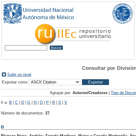
Consultar por Divisió
Subir un nivel
Exportar como
Agrupar por:
Autores/Creadores
|
Tipo de Docu
Ir a:
B
|
C
|
D
|
G
|
N
|
O
|
P
|
R
|
S
|
V
Número de documentos:
27
.
B
Blancas Neria, Andrés
;
Zepeda Martínez, Mario
y
Ceceña Martorella, An