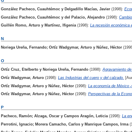
G
González Pacheco, Cuauhtémoc
y
Delgadillo Macías, Javier
(1998):
Econ
González Pacheco, Cuauhtémoc
y
del Palacio, Alejandro
(1998):
Cambios
Guillén Romo, Arturo
y
Martínez, Ifigenia
(1998):
La recesión económica 
N
Noriega Ureña, Fernando
;
Ortíz Wadgymar, Arturo
y
Núñez, Héctor
(199
O
Ortíz Cruz, Etelberto
y
Noriega Ureña, Fernando
(1998):
Agravamiento de l
Ortíz Wadgymar, Arturo
(1998):
Las Industrias del cuero y del calzado.
[Aud
Ortíz Wadgymar, Arturo
y
Núñez, Héctor
(1998):
La economía de México ¿
Ortíz Wadgymar, Arturo
y
Núñez, Héctor
(1998):
Perspectivas de la Econ
P
Pacheco, Ramón
;
Alzaga, Oscar
y
Campos Aragón, Leticia
(1998):
La en
Perrotini, Ignacio
;
Morera Camacho, Carlos
y
Manrique Campos, Irma
(