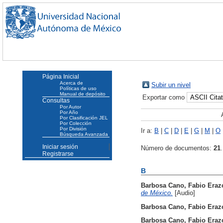
Página Inicial
Acerca de
Subir un nivel
Políticas de uso
Manual de depósito
Exportar como
Consultas
Por Autor
Por Año
Por Clasificación JEL
Por Colección
Por División
Ir a:
B
|
C
|
D
|
E
|
G
|
M
|
O
Búsqueda Avanzada
Iniciar sesión
Número de documentos:
21
.
Registrarse
B
Barbosa Cano, Fabio Eraz
de México.
[Audio]
Barbosa Cano, Fabio Eraz
Barbosa Cano, Fabio Eraz