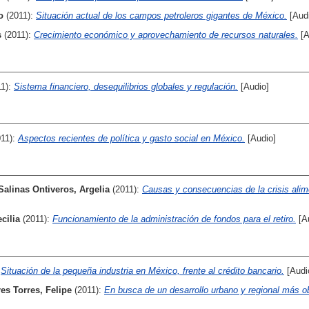
o
(2011):
Situación actual de los campos petroleros gigantes de México.
[Aud
s
(2011):
Crecimiento económico y aprovechamiento de recursos naturales.
[A
11):
Sistema financiero, desequilibrios globales y regulación.
[Audio]
011):
Aspectos recientes de política y gasto social en México.
[Audio]
Salinas Ontiveros, Argelia
(2011):
Causas y consecuencias de la crisis alim
cilia
(2011):
Funcionamiento de la administración de fondos para el retiro.
[A
:
Situación de la pequeña industria en México, frente al crédito bancario.
[Audi
res Torres, Felipe
(2011):
En busca de un desarrollo urbano y regional más ob