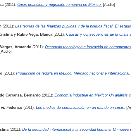
sa
(2011):
Crisis financiera y migración femenina en México.
[Audio]
n
(2011):
Las teorías de las finanzas públicas y de la política fiscal. El estado
ristina
y
Rubio Vega, Blanca
(2011):
Causas y consecuencias de la crisis a
 Vargas, Armando
(2011):
Desarrollo tecnológico e inovación de herramientas 
[Audio]
do
(2011):
Producción de tequila en México. Mercado nacional e internacional.
do Carranza, Bernardo
(2011):
Economía industrial en México: Un análisis cie
vi, Federico
(2011):
Los medios de comunicación en un mundo en crisis.
[Au
stina
(2011):
De la seguridad internacional a la seguridad humana. Un nuevo