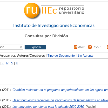
Consultar por División
Atom
RSS 1.0
Agrupar por:
Autores/Creadores
|
Tipo de Documento
|
Sin Agrupar
|
P
|
R
|
S
|
U
o
(2011):
Cambios recientes en el programa de perforaciones en las aguas pr
o
(2011):
Descubrimientos recientes de yacimientos de hidrocarburos en Méxi
o
(2011):
Los proyectos petroleros para la década 2020-2030.
[Audio]