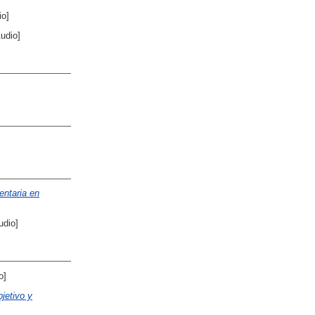
io]
udio]
entaria en
udio]
o]
jetivo y