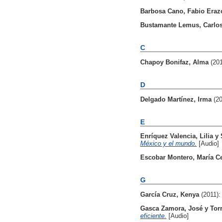
Barbosa Cano, Fabio Eraz
Bustamante Lemus, Carlo
C
Chapoy Bonifaz, Alma
(20
D
Delgado Martínez, Irma
(2
E
Enríquez Valencia, Lilia
y
México y el mundo.
[Audio]
Escobar Montero, María Ce
G
García Cruz, Kenya
(2011)
Gasca Zamora, José
y
Tor
eficiente.
[Audio]