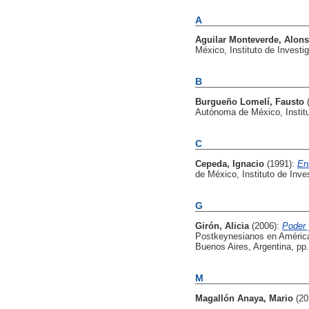
A
Aguilar Monteverde, Alon
México, Instituto de Invest
B
Burgueño Lomelí, Fausto
Autónoma de México, Instit
C
Cepeda, Ignacio
(1991):
Ens
de México, Instituto de Inv
G
Girón, Alicia
(2006):
Poder 
Postkeynesianos en América
Buenos Aires, Argentina, pp
M
Magallón Anaya, Mario
(20