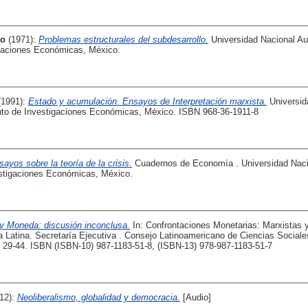
so
(1971):
Problemas estructurales del subdesarrollo.
Universidad Nacional A
igaciones Económicas, México.
(1991):
Estado y acumulación. Ensayos de Interpretación marxista.
Universid
uto de Investigaciones Económicas, México. ISBN 968-36-1911-8
ayos sobre la teoría de la crisis.
Cuadernos de Economía . Universidad Nac
estigaciones Económicas, México.
y Moneda: discusión inconclusa.
In: Confrontaciones Monetarias: Marxistas 
 Latina. Secretaría Ejecutiva . Consejo Latinoamericano de Ciencias Socia
. 29-44. ISBN (ISBN-10) 987-1183-51-8, (ISBN-13) 978-987-1183-51-7
12):
Neoliberalismo, globalidad y democracia.
[Audio]