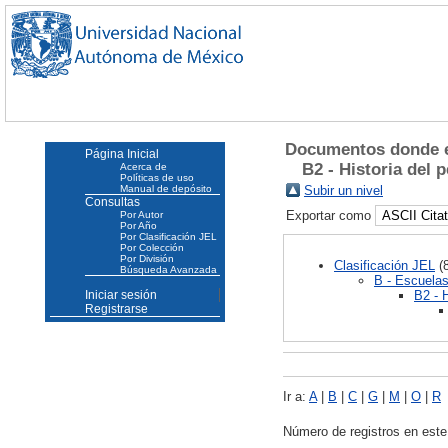
Documentos donde e
Página Inicial
B2 - Historia del
Acerca de
Políticas de uso
Manual de depósito
Subir un nivel
Consultas
Exportar como
Por Autor
Por Año
Por Clasificación JEL
Por Colección
Por División
Clasificación JEL
(8
Búsqueda Avanzada
B - Escuela
B2 - 
Iniciar sesión
Registrarse
Ir a:
A
|
B
|
C
|
G
|
M
|
O
|
R
Número de registros en este