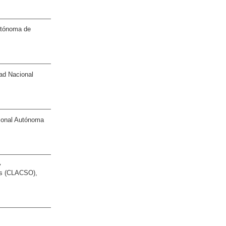
utónoma de
ad Nacional
ional Autónoma
y
les (CLACSO),