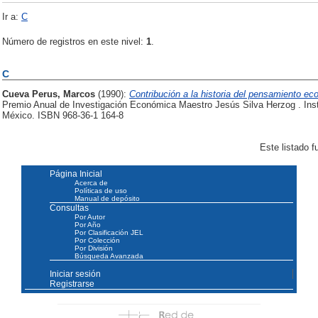
Ir a:
C
Número de registros en este nivel:
1
.
C
Cueva Perus, Marcos
(1990):
Contribución a la historia del pensamiento ec
Premio Anual de Investigación Económica Maestro Jesús Silva Herzog . In
México. ISBN 968-36-1 164-8
Este listado 
Página Inicial
Acerca de
Políticas de uso
Manual de depósito
Consultas
Por Autor
Por Año
Por Clasificación JEL
Por Colección
Por División
Búsqueda Avanzada
Iniciar sesión
Registrarse