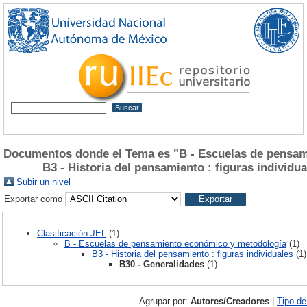
Documentos donde el Tema es "B - Escuelas de pensam
B3 - Historia del pensamiento : figuras individu
Subir un nivel
Exportar como
Clasificación JEL
(1)
B - Escuelas de pensamiento económico y metodología
(1)
B3 - Historia del pensamiento : figuras individuales
(1)
B30 - Generalidades
(1)
Agrupar por:
Autores/Creadores
|
Tipo d