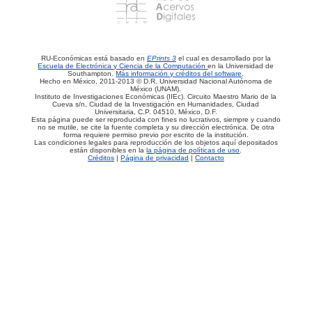
RU-Económicas está basado en
EPrints 3
el cual es desarrollado por la
Escuela de Electrónica y Ciencia de la Computación
en la Universidad de
Southampton.
Más información y créditos del software
.
Hecho en México, 2011-2013 © D.R. Universidad Nacional Autónoma de
México (UNAM).
Instituto de Investigaciones Económicas (IIEc). Circuito Maestro Mario de la
Cueva s/n, Ciudad de la Investigación en Humanidades, Ciudad
Universitaria, C.P. 04510, México, D.F.
Esta página puede ser reproducida con fines no lucrativos, siempre y cuando
no se mutile, se cite la fuente completa y su dirección electrónica. De otra
forma requiere permiso previo por escrito de la institución.
Las condiciones legales para reproducción de los objetos aquí depositados
están disponibles en la
la página de políticas de uso
.
Créditos
|
Página de privacidad
|
Contacto