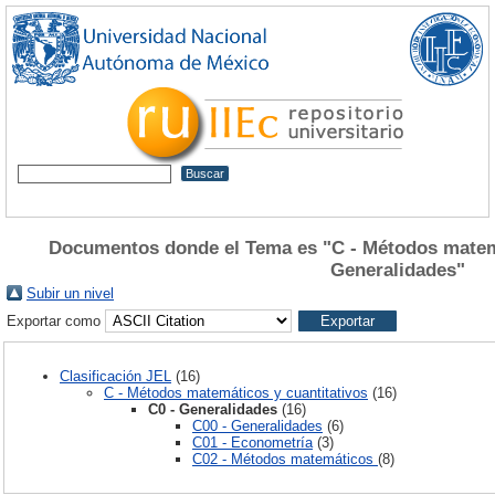
Documentos donde el Tema es "C - Métodos matemá
Generalidades"
Subir un nivel
Exportar como
Clasificación JEL
(16)
C - Métodos matemáticos y cuantitativos
(16)
C0 - Generalidades
(16)
C00 - Generalidades
(6)
C01 - Econometría
(3)
C02 - Métodos matemáticos
(8)