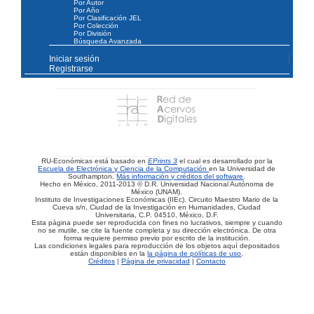
Por Autor
Por Año
Por Clasificación JEL
Por Colección
Por División
Búsqueda Avanzada
Iniciar sesión
Registrarse
RU-Económicas está basado en
EPrints 3
el cual es desarrollado por la
Escuela de Electrónica y Ciencia de la Computación
en la Universidad de
Southampton.
Más información y créditos del software
.
Hecho en México, 2011-2013 © D.R. Universidad Nacional Autónoma de
México (UNAM).
Instituto de Investigaciones Económicas (IIEc). Circuito Maestro Mario de la
Cueva s/n, Ciudad de la Investigación en Humanidades, Ciudad
Universitaria, C.P. 04510, México, D.F.
Esta página puede ser reproducida con fines no lucrativos, siempre y cuando
no se mutile, se cite la fuente completa y su dirección electrónica. De otra
forma requiere permiso previo por escrito de la institución.
Las condiciones legales para reproducción de los objetos aquí depositados
están disponibles en la
la página de políticas de uso
.
Créditos
|
Página de privacidad
|
Contacto