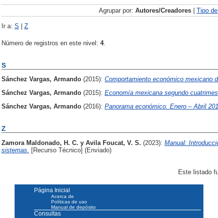
Agrupar por:
Autores/Creadores
|
Tipo d
Ir a:
S
|
Z
Número de registros en este nivel:
4
.
S
Sánchez Vargas, Armando
(2015):
Comportamiento económico mexicano d
Sánchez Vargas, Armando
(2015):
Economía mexicana segundo cuatrimest
Sánchez Vargas, Armando
(2016):
Panorama económico. Enero – Abril 201
Z
Zamora Maldonado, H. C.
y
Avila Foucat, V. S.
(2023):
Manual: Introducci
sistemas.
[Recurso Técnico] (Enviado)
Este listado 
Página Inicial
Acerca de
Políticas de uso
Manual de depósito
Consultas