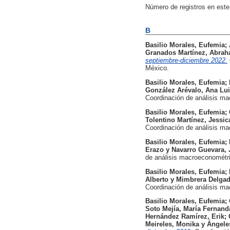
Número de registros en este
B
Basilio Morales, Eufemia
;
Granados Martínez, Abra
septiembre-diciembre 2022.
México.
Basilio Morales, Eufemia
;
González Arévalo, Ana Lu
Coordinación de análisis m
Basilio Morales, Eufemia
;
Tolentino Martínez, Jessic
Coordinación de análisis m
Basilio Morales, Eufemia
;
Erazo
y
Navarro Guevara,
de análisis macroeconométr
Basilio Morales, Eufemia
;
Alberto
y
Mimbrera Delgad
Coordinación de análisis m
Basilio Morales, Eufemia
;
Soto Mejía, María Fernand
Hernández Ramírez, Erik
;
Meireles, Monika
y
Ángeles