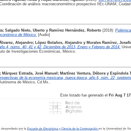
Coordinación de análisis macroeconométrico prospectivo IIEc-UNAM, Ciudad
ta
;
Salgado Nieto, Uberto
y
Ramírez Hernández, Roberto
(2019):
Polémica 
 económico de México.
[Audio]
Álvarez, Alejandro
;
López Bolaños, Alejandro
y
Morales Ramírez, Josefi
 núms. 40, 41 y 42, Diciembre de 2013, Enero y Febrero de 2014.
Unive
tuto de Investigaciones Económicas, México.
;
Márquez Estrada, José Manuel
;
Martínez Ventura, Débora
y
Espíndola T
erspectivas de la economía mexicana, nueva época, año 6, núm. 22, septiem
 Autónoma de México, Cd.Mx..
Este listado fue generado el
Fri Aug 7 1
s desarrollado por la
Escuela de Electrónica y Ciencia de la Computación
en la Universidad de 