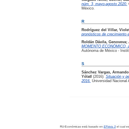
núm. 3, mayo-agosto 2020.
México.
R
Rodríguez del Villar, Viole
pronósticos de crecimiento
Roldán Dávila, Genoveva
;
MOMENTO ECONÓMICO, año 4,
Autónoma de México - Insti
S
Sánchez Vargas, Armando
Yólatl
(2016):
Situación y p
2016.
Universidad Nacional
RU-Económicas está basado en
EPrints 3
el cual e