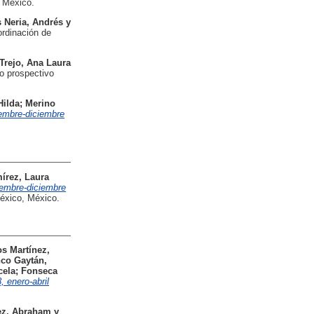
 México.
 Neria, Andrés
y
rdinación de
Trejo, Ana Laura
o prospectivo
Hilda
;
Merino
mbre-diciembre
írez, Laura
iembre-diciembre
éxico, México.
s Martínez,
co Gaytán,
cela
;
Fonseca
enero-abril
ez, Abraham
y