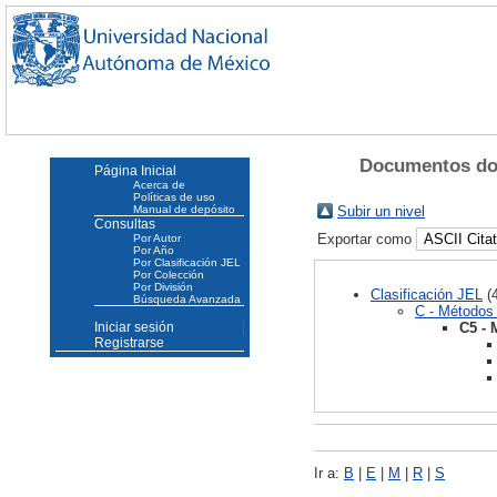
Documentos don
Página Inicial
Acerca de
Políticas de uso
Manual de depósito
Subir un nivel
Consultas
Exportar como
Por Autor
Por Año
Por Clasificación JEL
Por Colección
Por División
Clasificación JEL
(4
Búsqueda Avanzada
C - Métodos 
C5 - 
Iniciar sesión
Registrarse
Ir a:
B
|
E
|
M
|
R
|
S