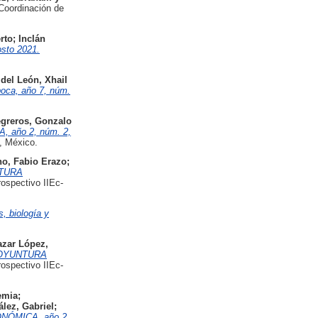
oordinación de
rto
;
Inclán
sto 2021.
del León, Xhail
poca, año 7, núm.
greros, Gonzalo
año 2, núm. 2,
, México.
o, Fabio Erazo
;
TURA
ospectivo IIEc-
, biología y
azar López,
OYUNTURA
ospectivo IIEc-
emia
;
lez, Gabriel
;
ÓMICA, año 2,