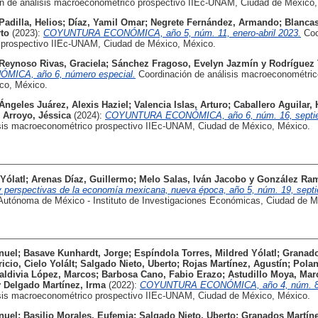
n de análisis macroeconométrico prospectivo IIEc-UNAM, Ciudad de México,
Padilla, Helios
;
Díaz, Yamil Omar
;
Negrete Fernández, Armando
;
Blancas
to
(2023):
COYUNTURA ECONÓMICA, año 5, núm. 11, enero-abril 2023.
Coo
 prospectivo IIEc-UNAM, Ciudad de México, México.
Reynoso Rivas, Graciela
;
Sánchez Fragoso, Evelyn Jazmín
y
Rodríguez 
CA, año 6, número especial.
Coordinación de análisis macroeconométric
co, México.
Ángeles Juárez, Alexis Haziel
;
Valencia Islas, Arturo
;
Caballero Aguilar, 
Arroyo, Jéssica
(2024):
COYUNTURA ECONÓMICA, año 6, núm. 16, septie
sis macroeconométrico prospectivo IIEc-UNAM, Ciudad de México, México.
Yólatl
;
Arenas Díaz, Guillermo
;
Melo Salas, Iván Jacobo
y
González Ram
y perspectivas de la economía mexicana, nueva época, año 5, núm. 19, sept
Autónoma de México - Instituto de Investigaciones Económicas, Ciudad de M
nuel
;
Basave Kunhardt, Jorge
;
Espíndola Torres, Mildred Yólatl
;
Granado
cio, Cielo Yolált
;
Salgado Nieto, Uberto
;
Rojas Martínez, Agustín
;
Polan
aldivia López, Marcos
;
Barbosa Cano, Fabio Erazo
;
Astudillo Moya, Mar
y
Delgado Martínez, Irma
(2022):
COYUNTURA ECONÓMICA, año 4, núm. 8, 
sis macroeconométrico prospectivo IIEc-UNAM, Ciudad de México, México.
nuel
;
Basilio Morales, Eufemia
;
Salgado Nieto, Uberto
;
Granados Martín