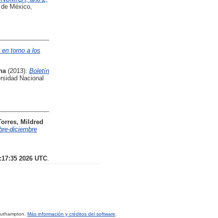
 de México,
en torno a los
na
(2013):
Boletín
rsidad Nacional
orres, Mildred
bre-diciembre
7:17:35 2026 UTC
.
Southampton.
Más información y créditos del software
.