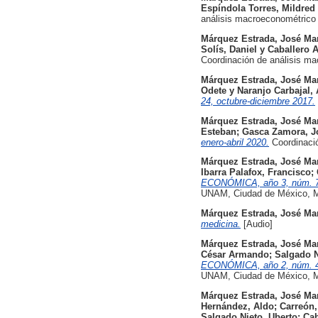
Espíndola Torres, Mildred 
análisis macroeconométrico
Márquez Estrada, José Ma
Solís, Daniel
y
Caballero A
Coordinación de análisis m
Márquez Estrada, José Ma
Odete
y
Naranjo Carbajal, 
24, octubre-diciembre 2017.
Márquez Estrada, José Ma
Esteban
;
Gasca Zamora, J
enero-abril 2020.
Coordinació
Márquez Estrada, José Ma
Ibarra Palafox, Francisco
;
ECONÓMICA, año 3, núm. 7,
UNAM, Ciudad de México, M
Márquez Estrada, José Ma
medicina.
[Audio]
Márquez Estrada, José Ma
César Armando
;
Salgado N
ECONÓMICA, año 2, núm. 4,
UNAM, Ciudad de México, M
Márquez Estrada, José Ma
Hernández, Aldo
;
Carreón,
Salgado Nieto, Uberto
;
Cab