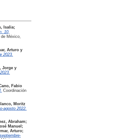
 Isalia
;
. 10,
 de México,
ar, Arturo
y
e 2023.
, Jorge
y
2023.
Cano, Fabio
.
Coordinación
lanco, Moritz
-agosto 2022.
nez, Abraham
;
José Manuel
;
mar, Arturo
;
eptiembre-