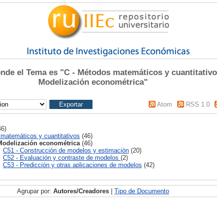
de el Tema es "C - Métodos matemáticos y cuantitativo
Modelización econométrica"
Atom
RSS 1.0
6)
matemáticos y cuantitativos
(46)
Modelización econométrica
(46)
C51 - Construcción de modelos y estimación
(20)
C52 - Evaluación y contraste de modelos
(2)
C53 - Predicción y otras aplicaciones de modelos
(42)
Agrupar por:
Autores/Creadores
|
Tipo de Documento