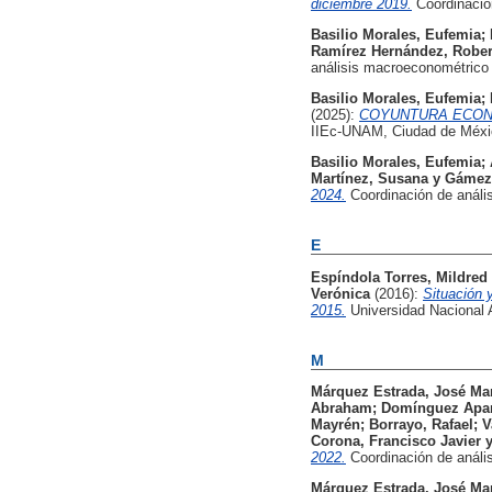
diciembre 2019.
Coordinació
Basilio Morales, Eufemia
;
Ramírez Hernández, Rober
análisis macroeconométrico
Basilio Morales, Eufemia
;
(2025):
COYUNTURA ECONÓMI
IIEc-UNAM, Ciudad de Méxi
Basilio Morales, Eufemia
;
Martínez, Susana
y
Gámez 
2024.
Coordinación de análi
E
Espíndola Torres, Mildred 
Verónica
(2016):
Situación 
2015.
Universidad Nacional 
M
Márquez Estrada, José Ma
Abraham
;
Domínguez Apari
Mayrén
;
Borrayo, Rafael
;
V
Corona, Francisco Javier
2022.
Coordinación de análi
Márquez Estrada, José Ma