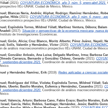
Yólatl
(2021):
COYUNTURA ECONÓMICA, año 3, núm. 5, enero-abril 2021.
C
 prospectivo IIEc-UNAM, Ciudad de México, México.
nuel
;
Blancas Neria, Andrés
;
Aliphat, Rodrigo
;
Ramírez Hernández, Robe
guilar, Hilda
(2021):
COYUNTURA ECONÓMICA, año 3, núm. 6, mayo - ago
acroeconométrico prospectivo IIEc-UNAM, Ciudad de México, México.
nuel
;
Espíndola Torres, Mildred Yólatl
;
Martínez Ventura, Débora
;
Balam 
Anadeli
(2017):
Situación y perspectivas de la economía mexicana, nueva é
Instituto de Investigaciones Económicas.
nuel
;
Girón, Alicia
;
Cruz Blanco, Moritz Alberto
;
Pérez Juárez, Nayeli
;
Ne
osé
;
Solís, Valentín
y
Hernández, Víctor
(2020):
COYUNTURA ECONÓMICA, 
n de análisis macroeconométrico prospectivo IIEc-UNAM, Ciudad de México
nuel
;
González Arévalo, Ana Luisa
;
Delgado Martínez, Irma
;
Barbosa Can
Olmedo Carranza, Bernardo
y
González Chávez, Gerardo
(2021):
COYUN
 septiembre-diciembre 2021.
Coordinación de análisis macroeconométrico pr
éxico.
nuel
y
Hernández Ramírez, Erik
(2019):
Redes aplicadas a ciencias sociales
nuel
;
Rodríguez del Villar, Violeta
;
Espíndola Torres, Mildred Yólatl
;
Sal
ieto, Uberto
;
Basilio Morales, Eufemia
y
Hernández, Casandra
(2021):
C
 septiembre-diciembre 2020.
Coordinación de análisis macroeconométrico pr
éxico.
nuel
;
Valencia, Arturo
;
Barbosa Cano, Fabio Erazo
;
Basilio Morales, Euf
 Israel
;
García, Helio
;
Robles, Santiago
;
Hernández, Jesús
;
Badillo Gonzá
allero Aguilar, Hilda
y
Rojas Martínez, Agustín
(2020):
COYUNTURA ECON