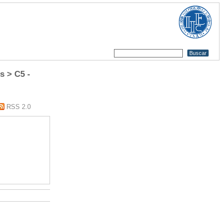
s > C5 -
RSS 2.0