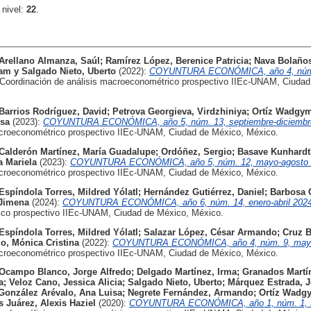
 nivel:
22
.
Arellano Almanza, Saúl
;
Ramírez López, Berenice Patricia
;
Nava Bolaños,
ham
y
Salgado Nieto, Uberto
(2022):
COYUNTURA ECONÓMICA, año 4, núm
Coordinación de análisis macroeconométrico prospectivo IIEc-UNAM, Ciudad
Barrios Rodríguez, David
;
Petrova Georgieva, Virdzhiniya
;
Ortíz Wadgym
isa
(2023):
COYUNTURA ECONÓMICA, año 5, núm. 13, septiembre-diciembr
acroeconométrico prospectivo IIEc-UNAM, Ciudad de México, México.
Calderón Martínez, María Guadalupe
;
Ordóñez, Sergio
;
Basave Kunhardt
a Mariela
(2023):
COYUNTURA ECONÓMICA, año 5, núm. 12, mayo-agosto 
acroeconométrico prospectivo IIEc-UNAM, Ciudad de México, México.
Espíndola Torres, Mildred Yólatl
;
Hernández Gutiérrez, Daniel
;
Barbosa 
 Jimena
(2024):
COYUNTURA ECONÓMICA, año 6, núm. 14, enero-abril 2024
ico prospectivo IIEc-UNAM, Ciudad de México, México.
Espíndola Torres, Mildred Yólatl
;
Salazar López, César Armando
;
Cruz B
o, Mónica Cristina
(2022):
COYUNTURA ECONÓMICA, año 4, núm. 9, mayo
acroeconométrico prospectivo IIEc-UNAM, Ciudad de México, México.
Ocampo Blanco, Jorge Alfredo
;
Delgado Martínez, Irma
;
Granados Martí
a
;
Veloz Cano, Jessica Alicia
;
Salgado Nieto, Uberto
;
Márquez Estrada, 
González Arévalo, Ana Luisa
;
Negrete Fernández, Armando
;
Ortíz Wadgy
 Juárez, Alexis Haziel
(2020):
COYUNTURA ECONÓMICA, año 1, núm. 1, s