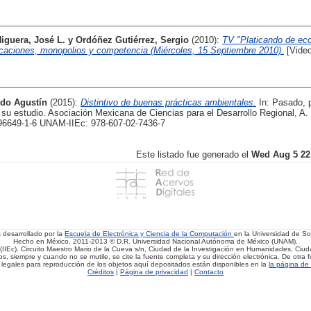
Higuera, José L.
y
Ordóñez Gutiérrez, Sergio
(2010):
TV "Platicando de ec
caciones, monopolios y competencia (Miércoles, 15 Septiembre 2010).
[Video
rdo Agustín
(2015):
Distintivo de buenas prácticas ambientales.
In: Pasado, p
 su estudio. Asociación Mexicana de Ciencias para el Desarrollo Regional, A.
6649-1-6 UNAM-IIEc: 978-607-02-7436-7
Este listado fue generado el
Wed Aug 5 22
s desarrollado por la
Escuela de Electrónica y Ciencia de la Computación
en la Universidad de 
Hecho en México, 2011-2013 © D.R. Universidad Nacional Autónoma de México (UNAM).
(IIEc). Circuito Maestro Mario de la Cueva s/n, Ciudad de la Investigación en Humanidades, Ciuda
, siempre y cuando no se mutile, se cite la fuente completa y su dirección electrónica. De otra fo
 legales para reproducción de los objetos aquí depositados están disponibles en la
la página de 
Créditos
|
Página de privacidad
|
Contacto