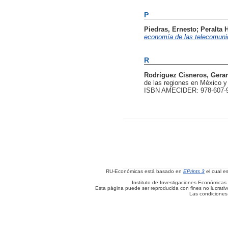
P
Piedras, Ernesto
;
Peralta 
economía de las telecomuni
R
Rodríguez Cisneros, Gera
de las regiones en México y
ISBN AMECIDER: 978-607-9
RU-Económicas está basado en
EPrints 3
el cual e
Instituto de Investigaciones Económicas 
Esta página puede ser reproducida con fines no lucrativos
Las condiciones