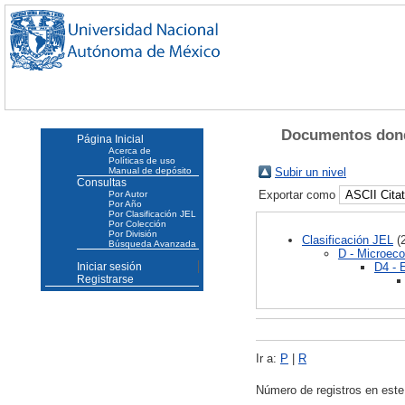
Documentos donde
Página Inicial
Acerca de
Políticas de uso
Manual de depósito
Subir un nivel
Consultas
Exportar como
Por Autor
Por Año
Por Clasificación JEL
Por Colección
Por División
Clasificación JEL
(2
Búsqueda Avanzada
D - Microec
D4 - 
Iniciar sesión
Registrarse
Ir a:
P
|
R
Número de registros en este