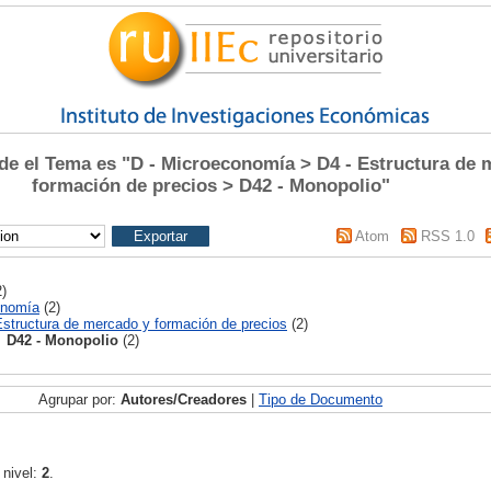
 el Tema es "D - Microeconomía > D4 - Estructura de 
formación de precios > D42 - Monopolio"
Atom
RSS 1.0
)
onomía
(2)
Estructura de mercado y formación de precios
(2)
D42 - Monopolio
(2)
Agrupar por:
Autores/Creadores
|
Tipo de Documento
 nivel:
2
.