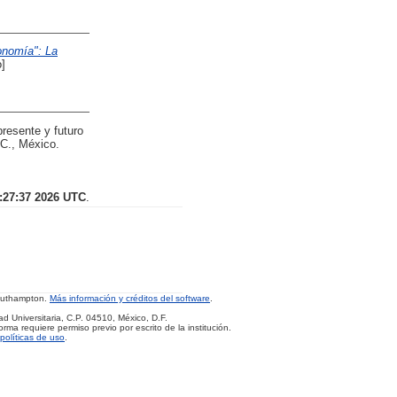
onomía": La
]
resente y futuro
 C., México.
:27:37 2026 UTC
.
Southampton.
Más información y créditos del software
.
d Universitaria, C.P. 04510, México, D.F.
rma requiere permiso previo por escrito de la institución.
políticas de uso
.