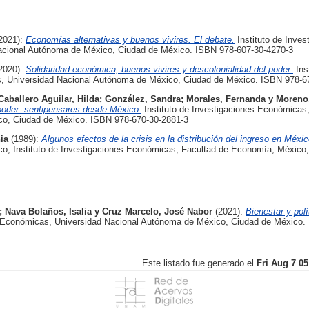
2021):
Economías alternativas y buenos vivires. El debate.
Instituto de Inves
cional Autónoma de México, Ciudad de México. ISBN 978-607-30-4270-3
2020):
Solidaridad económica, buenos vivires y descolonialidad del poder.
Inst
, Universidad Nacional Autónoma de México, Ciudad de México. ISBN 978-6
Caballero Aguilar, Hilda
;
González, Sandra
;
Morales, Fernanda
y
Moreno
poder: sentipensares desde México.
Instituto de Investigaciones Económicas
co, Ciudad de México. ISBN 978-670-30-2881-3
ia
(1989):
Algunos efectos de la crisis en la distribución del ingreso en Méxic
o, Instituto de Investigaciones Económicas, Facultad de Economía, México,
;
Nava Bolaños, Isalia
y
Cruz Marcelo, José Nabor
(2021):
Bienestar y polí
es Económicas, Universidad Nacional Autónoma de México, Ciudad de México.
Este listado fue generado el
Fri Aug 7 0