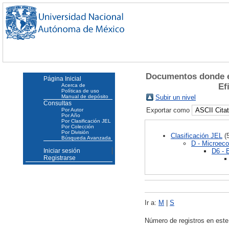
Documentos donde el
Página Inicial
Ef
Acerca de
Políticas de uso
Manual de depósito
Subir un nivel
Consultas
Exportar como
Por Autor
Por Año
Por Clasificación JEL
Por Colección
Por División
Clasificación JEL
(5
Búsqueda Avanzada
D - Microec
D6 - 
Iniciar sesión
Registrarse
Ir a:
M
|
S
Número de registros en este