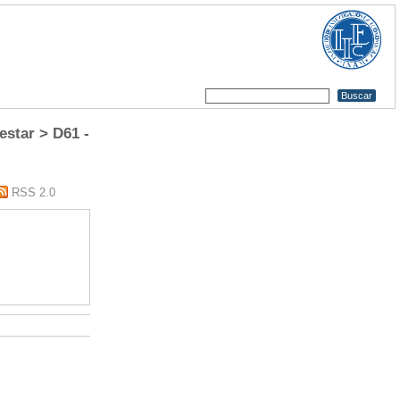
star > D61 -
RSS 2.0