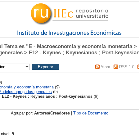
l Tema es "E - Macroeconomía y economía monetaria > 
enerales > E12 - Keynes ; Keynesianos ; Post-keynesia
Atom
RSS 1.0
)
onomía y economía monetaria
(9)
Modelos agregados generales
(9)
E12 - Keynes ; Keynesianos ; Post-keynesianos
(9)
Agrupar por:
Autores/Creadores
|
Tipo de Documento
 nivel:
9
.