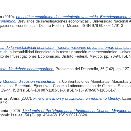
to
(2010):
La política económica del crecimiento sostenido. Encadenamiento 
económico.
Breviarios de investigaciones económicas . Universidad Nacional
tigaciones Económicas, Distrito Federal, México. ISBN 978-607-02-1791-3
sis de la inestabilidad financiera. Transformaciones de los sistemas financier
de la inestabilidad financiera a la reestructuración macroeconómica. Univer
to de Investigaciones Economicas, Distrito Federal, México, pp. 73-94. ISB
eta: Un debate contemporáneo.
Problemas del Desarrollo, 36 (142). pp. 127
y Moneda: discusión inconclusa.
In: Confrontaciones Monetarias: Marxistas 
 Latina. Secretaría Ejecutiva . Consejo Latinoamericano de Ciencias Socia
. 29-44. ISBN (ISBN-10) 987-1183-51-8, (ISBN-13) 978-987-1183-51-7
ifaz, Alma
(2007):
Financiarización y titulización: un momento Minsky.
Econ
952X
genia
(2020):
The Limits of the “Progressive” Institutional Change: Migration
nomic Issues, 54 (2). pp. 454-458. ISSN 0021-3624