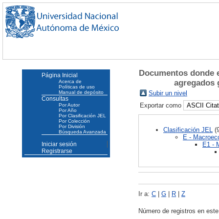
Documentos donde e
Página Inicial
agregados g
Acerca de
Políticas de uso
Manual de depósito
Subir un nivel
Consultas
Exportar como
Por Autor
Por Año
Por Clasificación JEL
Por Colección
Por División
Clasificación JEL
(9
Búsqueda Avanzada
E - Macroec
E1 - 
Iniciar sesión
Registrarse
Ir a:
C
|
G
|
R
|
Z
Número de registros en este