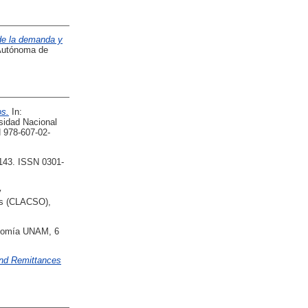
de la demanda y
 Autónoma de
os.
In:
sidad Nacional
N 978-607-02-
-143. ISSN 0301-
y
les (CLACSO),
omía UNAM, 6
 and Remittances