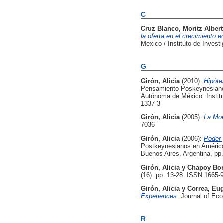
C
Cruz Blanco, Moritz Alber
la oferta en el crecimiento 
México / Instituto de Inves
G
Girón, Alicia
(2010):
Hipóte
Pensamiento Poskeynesiano: 
Autónoma de México. Institu
1337-3
Girón, Alicia
(2005):
La Mon
7036
Girón, Alicia
(2006):
Poder 
Postkeynesianos en América
Buenos Aires, Argentina, pp
Girón, Alicia
y
Chapoy Bon
(16). pp. 13-28. ISSN 1665-
Girón, Alicia
y
Correa, Eu
Experiences.
Journal of Eco
R