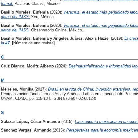
formal.
Palabras Claras., México.
Basilio Morales, Eufemia
(2020):
Veracruz, el estado más perjudicado la
datos del IMSS.
Xeu, México..
Basilio Morales, Eufemia
(2020):
Veracruz, el estado más perjudicado la
datos del IMSS.
Observatorio Online, México..
Basilio Morales, Eufemia
y
Ángeles Juárez, Alexis Haziel
(2019):
El crec
la 4T.
[Número de una revista]
C
Cruz Blanco, Moritz Alberto
(2024):
Desindustrialización e Informalidad lab
M
Meireles, Monika
(2017):
Brasil en la ruta de China: inversión extranjera, 
Reorganización Financiera en Asia y América Latina en el periodo de Postcri
UNAM, CDMX, pp. 115-134. ISBN 978-607-02-6812-0
S
Salazar López, César Armando
(2015):
La economía mexicana en un context
Sánchez Vargas, Armando
(2013):
Perspectivas para la economía mexican