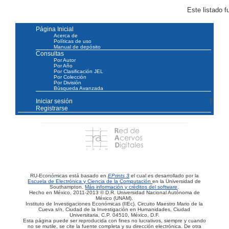
Este listado 
Página Inicial
Acerca de
Políticas de uso
Manual de depósito
Consultas
Por Autor
Por Año
Por Clasificación JEL
Por Colección
Por División
Búsqueda Avanzada
Iniciar sesión
Registrarse
RU-Económicas está basado en
EPrints 3
el cual es desarrollado por la
Escuela de Electrónica y Ciencia de la Computación
en la Universidad de
Southampton.
Más información y créditos del software
.
Hecho en México, 2011-2013 © D.R. Universidad Nacional Autónoma de
México (UNAM).
Instituto de Investigaciones Económicas (IIEc). Circuito Maestro Mario de la
Cueva s/n, Ciudad de la Investigación en Humanidades, Ciudad
Universitaria, C.P. 04510, México, D.F.
Esta página puede ser reproducida con fines no lucrativos, siempre y cuando
no se mutile, se cite la fuente completa y su dirección electrónica. De otra