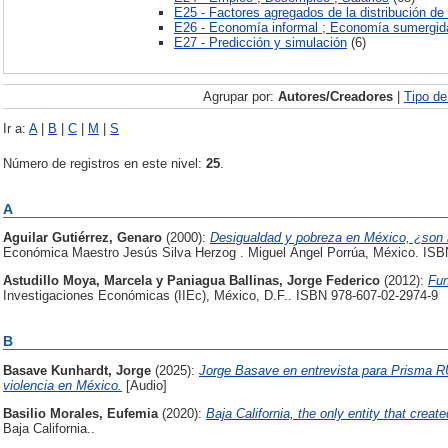
E25 - Factores agregados de la distribución de 
E26 - Economía informal ; Economía sumergid
E27 - Predicción y simulación
(6)
Agrupar por:
Autores/Creadores
|
Tipo d
Ir a:
A
|
B
|
C
|
M
|
S
Número de registros en este nivel:
25
.
A
Aguilar Gutiérrez, Genaro
(2000):
Desigualdad y pobreza en México, ¿son 
Económica Maestro Jesús Silva Herzog . Miguel Ángel Porrúa, México. ISB
Astudillo Moya, Marcela
y
Paniagua Ballinas, Jorge Federico
(2012):
Fu
Investigaciones Económicas (IIEc), México, D.F.. ISBN 978-607-02-2974-9
B
Basave Kunhardt, Jorge
(2025):
Jorge Basave en entrevista para Prisma R
violencia en México.
[Audio]
Basilio Morales, Eufemia
(2020):
Baja California, the only entity that created
Baja California..